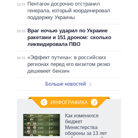
Пентагон досрочно отстранил
10:24
генерала, который координировал
поддержку Украины
Враг ночью ударил по Украине
09:59
ракетами и 151 дроном: сколько
ликвидировала ПВО
«Эффект путина»: в российских
09:33
регионах перед его визитом резко
дешевеет бензин
Больше новостей
ИНФОГРАФИКА
 5
Как изменился
го
бюджет
сть
Министерства
ВР
обороны за 13 лет