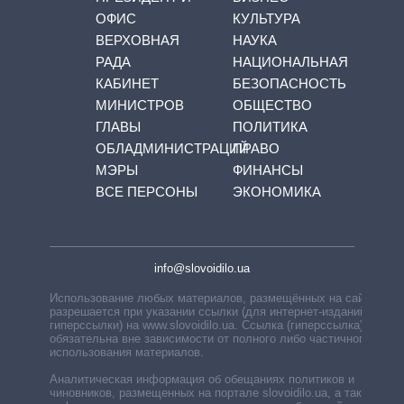
ОФИС
КУЛЬТУРА
ВЕРХОВНАЯ
НАУКА
РАДА
НАЦИОНАЛЬНАЯ
КАБИНЕТ
БЕЗОПАСНОСТЬ
МИНИСТРОВ
ОБЩЕСТВО
ГЛАВЫ
ПОЛИТИКА
ОБЛАДМИНИСТРАЦИЙ
ПРАВО
МЭРЫ
ФИНАНСЫ
ВСЕ ПЕРСОНЫ
ЭКОНОМИКА
info@slovoidilo.ua
Использование любых материалов, размещённых на сайте,
разрешается при указании ссылки (для интернет-изданий —
гиперссылки) на www.slovoidilo.ua. Ссылка (гиперссылка)
обязательна вне зависимости от полного либо частичного
использования материалов.
Аналитическая информация об обещаниях политиков и
чиновников, размещенных на портале slovoidilo.ua, а также