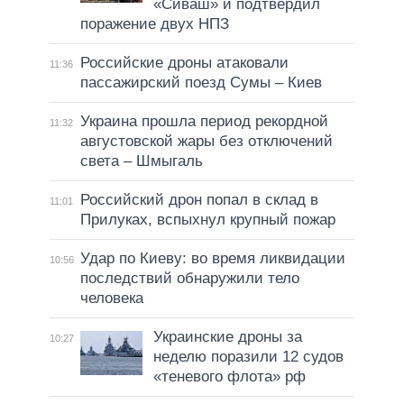
«Сиваш» и подтвердил
поражение двух НПЗ
Российские дроны атаковали
11:36
пассажирский поезд Сумы – Киев
Украина прошла период рекордной
11:32
августовской жары без отключений
света – Шмыгаль
Российский дрон попал в склад в
11:01
Прилуках, вспыхнул крупный пожар
Удар по Киеву: во время ликвидации
10:56
последствий обнаружили тело
человека
Украинские дроны за
10:27
неделю поразили 12 судов
«теневого флота» рф