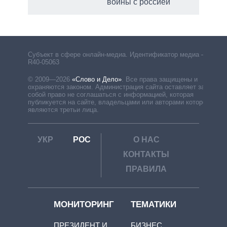
войны с россией
Субъект в сфере онлайн-медиа. Идентификатор медиа –
R40-05063
© 2009—2026
«Слово и Дело»
.
Все права защищены и
охраняются законом. Администрация сайта оставляет за
собой право не соглашаться с информацией, которая
публикуется на сайте, владельцами или авторами которой
являются третьи лица.
УКР
РОС
О НАС
КОНТАКТЫ
ПРАВИЛА
МОНИТОРИНГ
ТЕМАТИКИ
ПРЕЗИДЕНТ И
БИЗНЕС