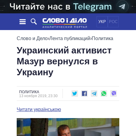
УКР
РОС
НОВОСТИ
Слово и Дело
›
Лента публикаций
›
Политика
Украинский активист
ОБЕЩАНИЯ
ЛЕНТА
ПОЛИТИКА
Мазур вернулся в
СОБЫТИЯ
ЭКОНОМИКА
ПОЛИТИКИ
Украину
СТАТЬИ
ОБЩЕСТВО
ИНФОГРАФИКА
МНЕНИЯ
МИР
ВСЕ ПОЛИТИКИ
ОБЗОРЫ
ПРЕЗИДЕНТ И ОФИС
ВИДЕО
ПОЛИТИКА
ДАЙДЖЕСТЫ
13 ноября 2019, 23:30
ВЕРХОВНАЯ РАДА
ПОДДЕРЖАТЬ
КАБИНЕТ МИНИСТРОВ
Читати українською
ГЛАВЫ ОБЛАДМИНИСТРАЦИЙ
СРАВНЕНИЕ ПОЛИТИКОВ
МЭРЫ
ВСЕ ПЕРСОНЫ