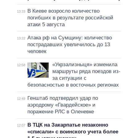
В Киеве возросло количество
13:33
погибших в результате российской
атаки 5 августа
Атака рф на Сумщину: количество
13:22
пострадавших увеличилось до 13
человек
«Укрзализныця» изменила
12:58
маршруты ряда поездов из-
за ситуации с
безопасностью в восточных регионах
Генштаб подтвердил удар по
12:49
аэродрому «Гвардейское» и
поражение РЛС в Оленевке
В ТЦК на Закарпатье незаконно
12:07
«списали» с воинского учета более