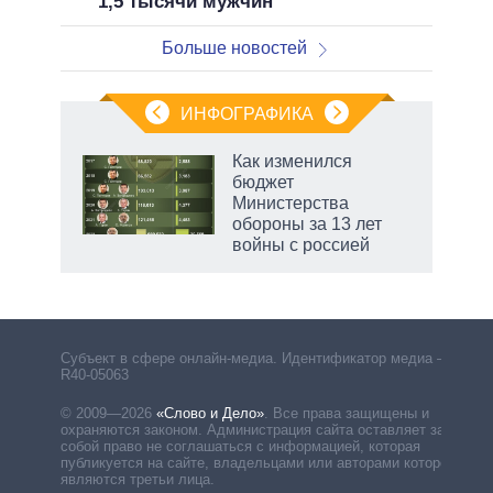
1,5 тысячи мужчин
Больше новостей
ИНФОГРАФИКА
Как изменился
бюджет
Министерства
обороны за 13 лет
войны с россией
Субъект в сфере онлайн-медиа. Идентификатор медиа –
R40-05063
© 2009—2026
«Слово и Дело»
.
Все права защищены и
охраняются законом. Администрация сайта оставляет за
собой право не соглашаться с информацией, которая
публикуется на сайте, владельцами или авторами которой
являются третьи лица.