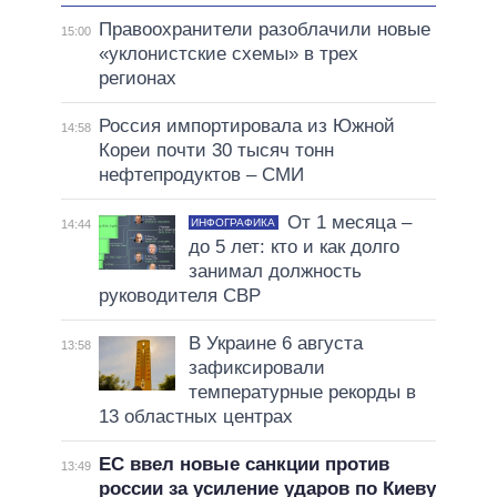
Правоохранители разоблачили новые
15:00
«уклонистские схемы» в трех
регионах
Россия импортировала из Южной
14:58
Кореи почти 30 тысяч тонн
нефтепродуктов – СМИ
От 1 месяца –
ИНФОГРАФИКА
14:44
до 5 лет: кто и как долго
занимал должность
руководителя СВР
В Украине 6 августа
13:58
зафиксировали
температурные рекорды в
13 областных центрах
ЕС ввел новые санкции против
13:49
россии за усиление ударов по Киеву