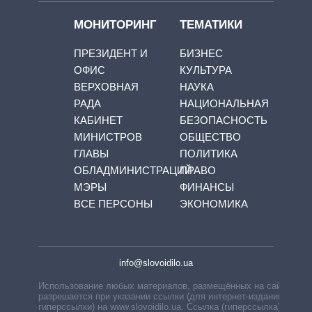
МОНИТОРИНГ
ТЕМАТИКИ
ПРЕЗИДЕНТ И
БИЗНЕС
ОФИС
КУЛЬТУРА
ВЕРХОВНАЯ
НАУКА
РАДА
НАЦИОНАЛЬНАЯ
КАБИНЕТ
БЕЗОПАСНОСТЬ
МИНИСТРОВ
ОБЩЕСТВО
ГЛАВЫ
ПОЛИТИКА
ОБЛАДМИНИСТРАЦИЙ
ПРАВО
МЭРЫ
ФИНАНСЫ
ВСЕ ПЕРСОНЫ
ЭКОНОМИКА
info@slovoidilo.ua
Использование любых материалов, размещённых на сайте,
разрешается при указании ссылки (для интернет-изданий —
гиперссылки) на www.slovoidilo.ua. Ссылка (гиперссылка)