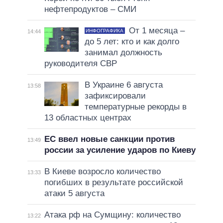
нефтепродуктов – СМИ
От 1 месяца –
ИНФОГРАФИКА
14:44
до 5 лет: кто и как долго
занимал должность
руководителя СВР
В Украине 6 августа
13:58
зафиксировали
температурные рекорды в
13 областных центрах
ЕС ввел новые санкции против
13:49
россии за усиление ударов по Киеву
В Киеве возросло количество
13:33
погибших в результате российской
атаки 5 августа
Атака рф на Сумщину: количество
13:22