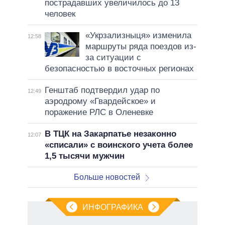
пострадавших увеличилось до 13
человек
«Укрзализныця» изменила
12:58
маршруты ряда поездов из-
за ситуации с
безопасностью в восточных регионах
Генштаб подтвердил удар по
12:49
аэродрому «Гвардейское» и
поражение РЛС в Оленевке
В ТЦК на Закарпатье незаконно
12:07
«списали» с воинского учета более
1,5 тысячи мужчин
Больше новостей
ИНФОГРАФИКА