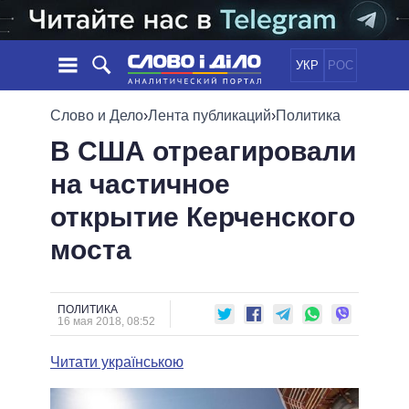
УКР
РОС
НОВОСТИ
Слово и Дело
›
Лента публикаций
›
Политика
В США отреагировали
ОБЕЩАНИЯ
ЛЕНТА
ПОЛИТИКА
на частичное
СОБЫТИЯ
ЭКОНОМИКА
ПОЛИТИКИ
открытие Керченского
СТАТЬИ
ОБЩЕСТВО
ИНФОГРАФИКА
МНЕНИЯ
МИР
ВСЕ ПОЛИТИКИ
моста
ОБЗОРЫ
ПРЕЗИДЕНТ И ОФИС
ВИДЕО
ДАЙДЖЕСТЫ
ВЕРХОВНАЯ РАДА
ПОЛИТИКА
ПОДДЕРЖАТЬ
КАБИНЕТ МИНИСТРОВ
16 мая 2018, 08:52
ГЛАВЫ ОБЛАДМИНИСТРАЦИЙ
СРАВНЕНИЕ ПОЛИТИКОВ
Читати українською
МЭРЫ
ВСЕ ПЕРСОНЫ