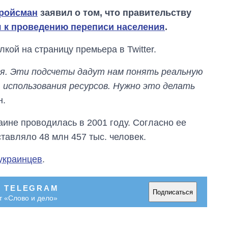
ройсман
заявил о том, что правительству
 к проведению переписи населения
.
кой на страницу премьера в Twitter.
ия. Эти подсчеты дадут нам понять реальную
 использования ресурсов. Нужно это делать
н.
аине проводилась в 2001 году. Согласно ее
тавляло 48 млн 457 тыс. человек.
 украинцев
.
Сколько
картофеля
выращивали в
В TELEGRAM
Украине до и во
Подписаться
т «Слово и дело»
время большой
войны