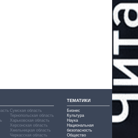
ТЕМАТИКИ
ласть
Сумская область
Бизнес
Тернопольская область
Культура
ь
Харьковская область
Наука
Херсонская область
Национальная
Хмельницкая область
безопасность
Черкасская область
Общество