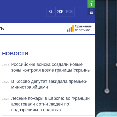
УКР
РОС
Сравнение
ТЬ
политиков
СТРАЦИЙ
МЭРЫ
ВСЕ ПЕРСОНЫ
НОВОСТИ
Российские войска создали новые
16:43
зоны контроля возле границы Украины
В Косово депутат закидала премьер-
16:29
министра яйцами
Лесные пожары в Европе: во Франции
16:24
арестовали сотни людей по
подозрениям в поджогах