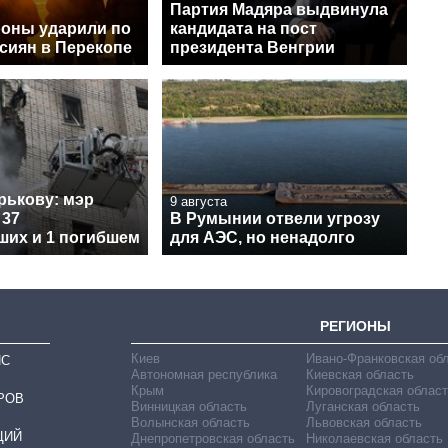
Партия Мадяра выдвинула
оны ударили по
кандидата на пост
сиян в Перекопе
президента Венгрии
рькову: мэр
9 августа
 37
В Румынии отвели угрозу
ших и 1 погибшем
для АЭС, но ненадолго
РЕГИОНЫ
Киев
Ивано-Франковская об
ИС
Автономная республика
Киевская область
Крым
Кировоградская област
РОВ
Винницкая область
Луганская область
Волынская область
Львовская область
ЦИЙ
Днепропетровская область
Николаевская область