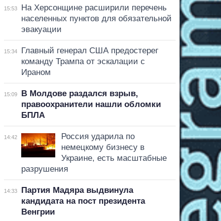
На Херсонщине расширили перечень
15:53
населенных пунктов для обязательной
эвакуации
Главный генерал США предостерег
15:34
команду Трампа от эскалации с
Ираном
В Молдове раздался взрыв,
15:09
правоохранители нашли обломки
БПЛА
Россия ударила по
14:42
немецкому бизнесу в
Украине, есть масштабные
разрушения
Партия Мадяра выдвинула
14:33
кандидата на пост президента
Венгрии