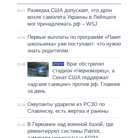
Разведка США допускает, что дрон
00:57
возле самолета Украины в Лейпциге
мог принадлежать рф – WSJ
Первые выплаты по программе «Пакет
23:56
школьника» уже поступают: что нужно
знать родителям
Враг обстрелял
ИТОГИ
23:09
стадион «Черноморец», а
Сенат США поддержал
«адские санкции» против рф. Главное
за день
Оккупанты ударили из РСЗО по
22:29
Славянску, есть жертва и ранены
В Германии над военной базой, где
21:45
ремонтируют системы Patriot,
заметили неизвестные БПЛА