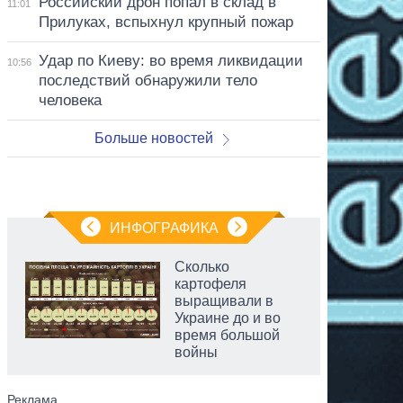
Российский дрон попал в склад в
11:01
Прилуках, вспыхнул крупный пожар
Удар по Киеву: во время ликвидации
10:56
последствий обнаружили тело
человека
Больше новостей
ИНФОГРАФИКА
Сколько
картофеля
выращивали в
Украине до и во
время большой
войны