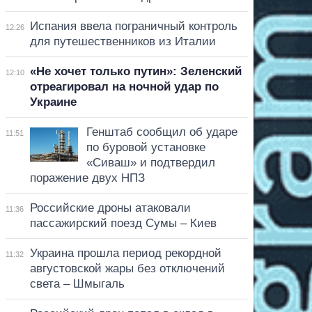
Испания ввела пограничный контроль
12:26
для путешественников из Италии
«Не хочет только путин»: Зеленский
12:10
отреагировал на ночной удар по
Украине
Генштаб сообщил об ударе
11:51
по буровой установке
«Сиваш» и подтвердил
поражение двух НПЗ
Российские дроны атаковали
11:36
пассажирский поезд Сумы – Киев
Украина прошла период рекордной
11:32
августовской жары без отключений
света – Шмыгаль