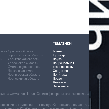
ТЕМАТИКИ
ласть
Сумская область
Бизнес
Тернопольская область
Культура
ь
Харьковская область
Наука
Херсонская область
Национальная
Хмельницкая область
безопасность
Черкасская область
Общество
Черниговская область
Политика
Черновицкая область
Право
Финансы
Экономика
) на www.slovoidilo.ua. Ссылка (гиперссылка) обязательна
состоянии выполнения этих обещаний, собрана и обработана
ua, созданы ОО «Система народного контроля Слово и