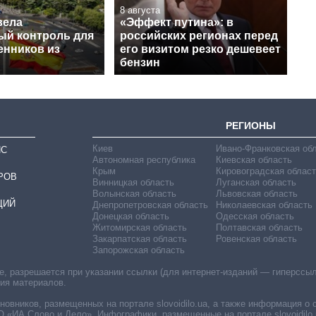
8 августа
вела
«Эффект путина»: в
ый контроль для
российских регионах перед
енников из
его визитом резко дешевеет
бензин
РЕГИОНЫ
Киев
Ивано-Франковская об
ИС
Автономная республика
Киевская область
Крым
Кировоградская област
РОВ
Винницкая область
Луганская область
Волынская область
Львовская область
ЦИЙ
Днепропетровская область
Николаевская область
Донецкая область
Одесская область
Житомирская область
Полтавская область
Закарпатская область
Ровенская область
Запорожская область
 разрешается при указании ссылки (для интернет-изданий — гиперссылки
ния материалов.
овников, размещенных на портале slovoidilo.ua, а также информация о 
«ИА Слово и Дело». Инфографики, размещенные на портале slovoidilo.