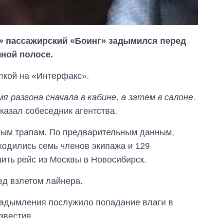
» пассажирский «Боинг» задымился перед
чной полосе.
лкой на «Интерфакс».
я разгона сначала в кабине, а затем в салоне.
 сказал собеседник агентства.
ным трапам. По предварительным данным,
Восемь
ходились семь членов экипажа и 129
массированных
ить рейс из Москвы в Новосибирск.
ударов по Украине
за лето: Киев и
ед взлетом лайнера.
область стали
главной целью рф
адымления послужило попадание влаги в
звестия.