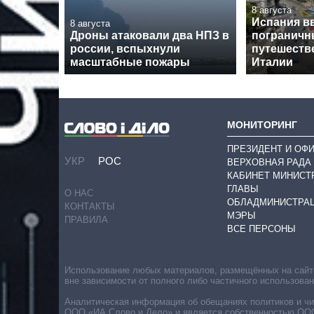
8 августа
Испания в
8 августа
Дроны атаковали два НПЗ в
пограничн
россии, вспыхнули
путешеств
масштабные пожары
Италии
МОНИТОРИНГ
ПРЕЗИДЕНТ И ОФ
УКР
РОС
ВЕРХОВНАЯ РАДА
КАБИНЕТ МИНИСТ
ГЛАВЫ
О НАС
ОБЛАДМИНИСТРА
КОНТАКТЫ
МЭРЫ
ПРАВИЛА
ВСЕ ПЕРСОНЫ
Использование любых материалов, размещённых на сайте,
вне зависимости от полного либо частичного использова
Аналитическая информация об обещаниях политиков и чин
ООО «ИА Слово и Дело» и является собственностью ООО 