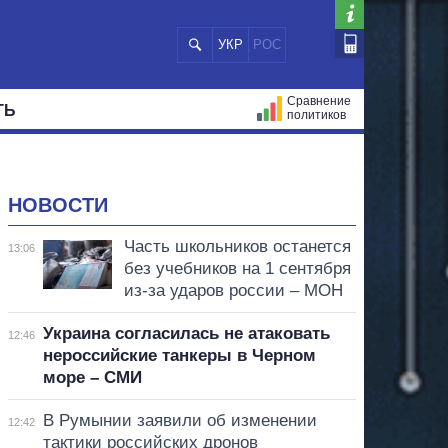
УКР
РОС
Сравнение
ТЬ
политиков
СТРАЦИЙ
МЭРЫ
ВСЕ ПЕРСОНЫ
НОВОСТИ
Часть школьников останется
13:06
без учебников на 1 сентября
из-за ударов россии – МОН
Украина согласилась не атаковать
12:46
нероссийские танкеры в Черном
море – СМИ
В Румынии заявили об изменении
12:42
тактики российских дронов