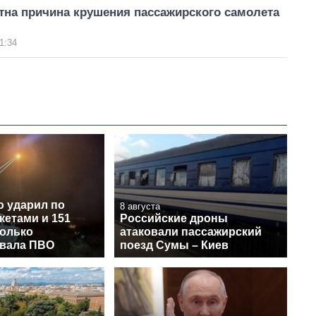
тна причина крушения пассажирского самолета
1:34
ю ударил по
8 августа
кетами и 151
Российские дроны
колько
атаковали пассажирский
вала ПВО
поезд Сумы – Киев