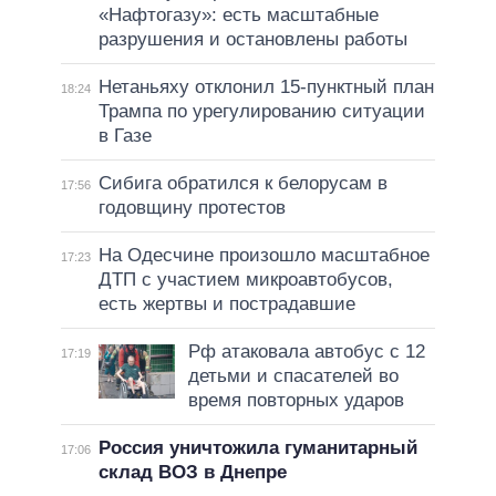
«Нафтогазу»: есть масштабные
разрушения и остановлены работы
Нетаньяху отклонил 15-пунктный план
18:24
Трампа по урегулированию ситуации
в Газе
Сибига обратился к белорусам в
17:56
годовщину протестов
На Одесчине произошло масштабное
17:23
ДТП с участием микроавтобусов,
есть жертвы и пострадавшие
Рф атаковала автобус с 12
17:19
детьми и спасателей во
время повторных ударов
Россия уничтожила гуманитарный
17:06
склад ВОЗ в Днепре