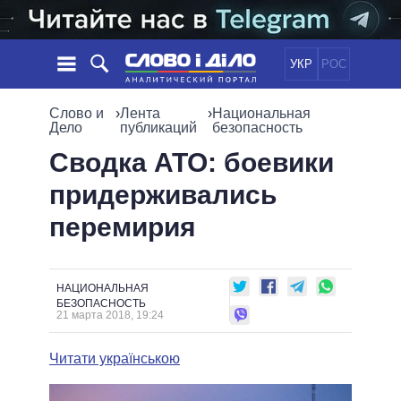
УКР
РОС
НОВОСТИ
Слово и
›
Лента
›
Национальная
Дело
публикаций
безопасность
ОБЕЩАНИЯ
ЛЕНТА
ПОЛИТИКА
Сводка АТО: боевики
СОБЫТИЯ
ЭКОНОМИКА
придерживались
ПОЛИТИКИ
СТАТЬИ
ОБЩЕСТВО
перемирия
ИНФОГРАФИКА
МНЕНИЯ
МИР
ВСЕ ПОЛИТИКИ
ОБЗОРЫ
ПРЕЗИДЕНТ И ОФИС
ВИДЕО
ДАЙДЖЕСТЫ
ВЕРХОВНАЯ РАДА
НАЦИОНАЛЬНАЯ
БЕЗОПАСНОСТЬ
ПОДДЕРЖАТЬ
КАБИНЕТ МИНИСТРОВ
21 марта 2018, 19:24
ГЛАВЫ ОБЛАДМИНИСТРАЦИЙ
СРАВНЕНИЕ ПОЛИТИКОВ
Читати українською
МЭРЫ
ВСЕ ПЕРСОНЫ