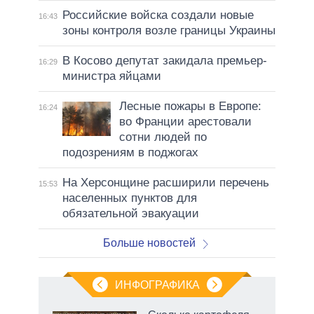
Российские войска создали новые
16:43
зоны контроля возле границы Украины
В Косово депутат закидала премьер-
16:29
министра яйцами
Лесные пожары в Европе:
16:24
во Франции арестовали
сотни людей по
подозрениям в поджогах
На Херсонщине расширили перечень
15:53
населенных пунктов для
обязательной эвакуации
Больше новостей
ИНФОГРАФИКА