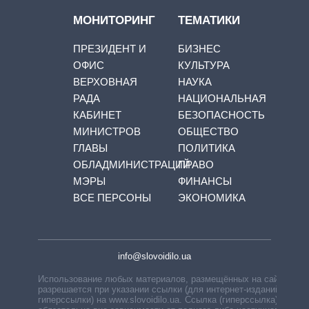
МОНИТОРИНГ
ТЕМАТИКИ
ПРЕЗИДЕНТ И
БИЗНЕС
ОФИС
КУЛЬТУРА
ВЕРХОВНАЯ
НАУКА
РАДА
НАЦИОНАЛЬНАЯ
КАБИНЕТ
БЕЗОПАСНОСТЬ
МИНИСТРОВ
ОБЩЕСТВО
ГЛАВЫ
ПОЛИТИКА
ОБЛАДМИНИСТРАЦИЙ
ПРАВО
МЭРЫ
ФИНАНСЫ
ВСЕ ПЕРСОНЫ
ЭКОНОМИКА
info@slovoidilo.ua
Использование любых материалов, размещённых на сайте,
разрешается при указании ссылки (для интернет-изданий —
гиперссылки) на www.slovoidilo.ua. Ссылка (гиперссылка)