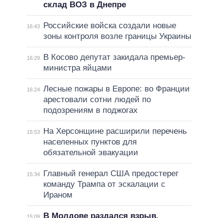
склад ВОЗ в Днепре
Российские войска создали новые
16:43
зоны контроля возле границы Украины
В Косово депутат закидала премьер-
16:29
министра яйцами
Лесные пожары в Европе: во Франции
16:24
арестовали сотни людей по
подозрениям в поджогах
На Херсонщине расширили перечень
15:53
населенных пунктов для
обязательной эвакуации
Главный генерал США предостерег
15:34
команду Трампа от эскалации с
Ираном
В Молдове раздался взрыв,
15:09