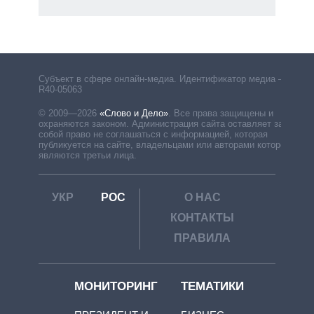
Субъект в сфере онлайн-медиа. Идентификатор медиа –
R40-05063
© 2009—2026
«Слово и Дело»
.
Все права защищены и
охраняются законом. Администрация сайта оставляет за
собой право не соглашаться с информацией, которая
публикуется на сайте, владельцами или авторами которой
являются третьи лица.
УКР
РОС
О НАС
КОНТАКТЫ
ПРАВИЛА
МОНИТОРИНГ
ТЕМАТИКИ