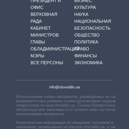
ПРЕЗИДЕНТ И
БИЗНЕС
ОФИС
КУЛЬТУРА
ВЕРХОВНАЯ
НАУКА
РАДА
НАЦИОНАЛЬНАЯ
КАБИНЕТ
БЕЗОПАСНОСТЬ
МИНИСТРОВ
ОБЩЕСТВО
ГЛАВЫ
ПОЛИТИКА
ОБЛАДМИНИСТРАЦИЙ
ПРАВО
МЭРЫ
ФИНАНСЫ
ВСЕ ПЕРСОНЫ
ЭКОНОМИКА
info@slovoidilo.ua
Использование любых материалов, размещённых на сайте,
разрешается при указании ссылки (для интернет-изданий —
гиперссылки) на www.slovoidilo.ua. Ссылка (гиперссылка)
обязательна вне зависимости от полного либо частичного
использования материалов.
Аналитическая информация об обещаниях политиков и
чиновников, размещенных на портале slovoidilo.ua, а также