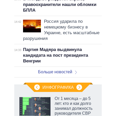
правоохранители нашли обломки
БПЛА
Россия ударила по
14:42
немецкому бизнесу в
Украине, есть масштабные
разрушения
Партия Мадяра выдвинула
14:33
кандидата на пост президента
Венгрии
Больше новостей
ИНФОГРАФИКА
еля
От 1 месяца – до 5
лет: кто и как долго
занимал должность
руководителя СВР