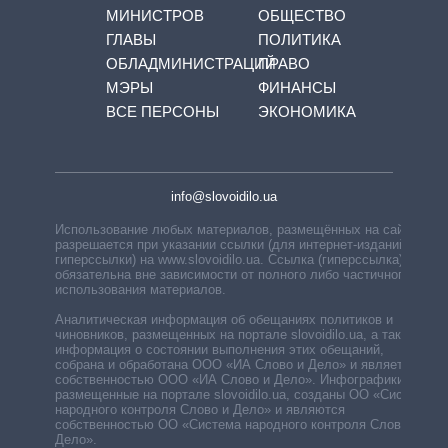
МИНИСТРОВ
ОБЩЕСТВО
ГЛАВЫ
ПОЛИТИКА
ОБЛАДМИНИСТРАЦИЙ
ПРАВО
МЭРЫ
ФИНАНСЫ
ВСЕ ПЕРСОНЫ
ЭКОНОМИКА
info@slovoidilo.ua
Использование любых материалов, размещённых на сайте,
разрешается при указании ссылки (для интернет-изданий —
гиперссылки) на www.slovoidilo.ua. Ссылка (гиперссылка)
обязательна вне зависимости от полного либо частичного
использования материалов.
Аналитическая информация об обещаниях политиков и
чиновников, размещенных на портале slovoidilo.ua, а также
информация о состоянии выполнения этих обещаний,
собрана и обработана ООО «ИА Слово и Дело» и является
собственностью ООО «ИА Слово и Дело». Инфографики,
размещенные на портале slovoidilo.ua, созданы ОО «Система
народного контроля Слово и Дело» и являются
собственностью ОО «Система народного контроля Слово и
Дело».