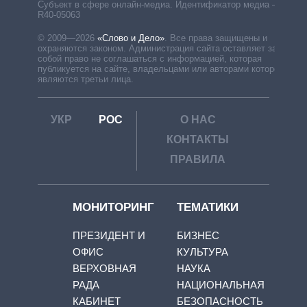
Субъект в сфере онлайн-медиа. Идентификатор медиа –
R40-05063
© 2009—2026
«Слово и Дело»
.
Все права защищены и
охраняются законом. Администрация сайта оставляет за
собой право не соглашаться с информацией, которая
публикуется на сайте, владельцами или авторами которой
являются третьи лица.
УКР
РОС
О НАС
КОНТАКТЫ
ПРАВИЛА
МОНИТОРИНГ
ТЕМАТИКИ
ПРЕЗИДЕНТ И
БИЗНЕС
ОФИС
КУЛЬТУРА
ВЕРХОВНАЯ
НАУКА
РАДА
НАЦИОНАЛЬНАЯ
КАБИНЕТ
БЕЗОПАСНОСТЬ