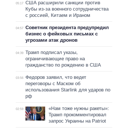
США расширили санкции против
05:17
Кубы из-за военного сотрудничества
с россией, Китаем и Ираном
Советник президента предупредил
04:57
бизнес о фейковых письмах с
угрозами атак дронов
Трамп подписал указы,
04:39
ограничивающие право на
гражданство по рождению в США
Федоров заявил, что ведет
03:56
переговоры с Маском об
использования Starlink для ударов по
рф
«Нам тоже нужны ракеты»:
02:59
Трамп прокомментировал
запрос Украины на Patriot