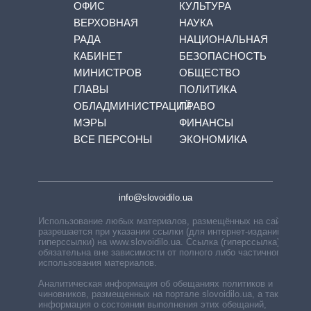
ОФИС
КУЛЬТУРА
ВЕРХОВНАЯ
НАУКА
РАДА
НАЦИОНАЛЬНАЯ
КАБИНЕТ
БЕЗОПАСНОСТЬ
МИНИСТРОВ
ОБЩЕСТВО
ГЛАВЫ
ПОЛИТИКА
ОБЛАДМИНИСТРАЦИЙ
ПРАВО
МЭРЫ
ФИНАНСЫ
ВСЕ ПЕРСОНЫ
ЭКОНОМИКА
info@slovoidilo.ua
Использование любых материалов, размещённых на сайте,
разрешается при указании ссылки (для интернет-изданий —
гиперссылки) на www.slovoidilo.ua. Ссылка (гиперссылка)
обязательна вне зависимости от полного либо частичного
использования материалов.
Аналитическая информация об обещаниях политиков и
чиновников, размещенных на портале slovoidilo.ua, а также
информация о состоянии выполнения этих обещаний,