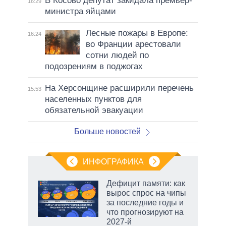
В Косово депутат закидала премьер-
16:29
министра яйцами
Лесные пожары в Европе:
16:24
во Франции арестовали
сотни людей по
подозрениям в поджогах
На Херсонщине расширили перечень
15:53
населенных пунктов для
обязательной эвакуации
Больше новостей
ИНФОГРАФИКА
Дефицит памяти: как
вырос спрос на чипы
не за
за последние годы и
асть
что прогнозируют на
елью
2027-й