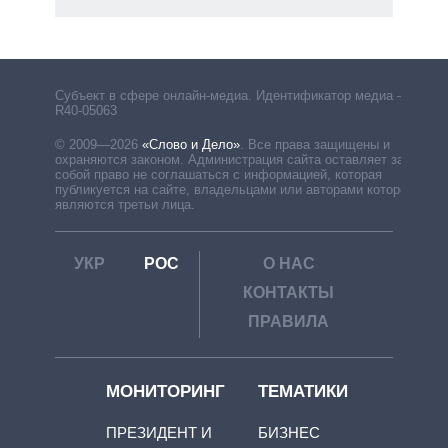
Субъект в сфере онлайн-медиа. Идентификатор медиа –
R40-05063
© 2009—2026
«Слово и Дело»
.
Все права защищены и
охраняются законом. Администрация сайта оставляет за
собой право не соглашаться с информацией, которая
публикуется на сайте, владельцами или авторами которой
являются третьи лица.
УКР
РОС
О НАС
КОНТАКТЫ
ПРАВИЛА
МОНИТОРИНГ
ТЕМАТИКИ
ПРЕЗИДЕНТ И
БИЗНЕС