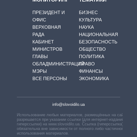
ПРЕЗИДЕНТ И
БИЗНЕС
ОФИС
КУЛЬТУРА
ВЕРХОВНАЯ
НАУКА
РАДА
НАЦИОНАЛЬНАЯ
КАБИНЕТ
БЕЗОПАСНОСТЬ
МИНИСТРОВ
ОБЩЕСТВО
ГЛАВЫ
ПОЛИТИКА
ОБЛАДМИНИСТРАЦИЙ
ПРАВО
МЭРЫ
ФИНАНСЫ
ВСЕ ПЕРСОНЫ
ЭКОНОМИКА
info@slovoidilo.ua
Использование любых материалов, размещённых на сайте,
разрешается при указании ссылки (для интернет-изданий —
гиперссылки) на www.slovoidilo.ua. Ссылка (гиперссылка)
обязательна вне зависимости от полного либо частичного
использования материалов.