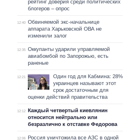
рейтинг доверия среди политических
блогеров – опрос
Обвиняемой экс-начальнице
12:40
аппарата Харьковской ОВА не
изменили залог
Оккупанты ударили управляемой
12:35
авиабомбой по Запорожью, есть
раненые
Один год для Кабмина: 28%
12:21
украинцев называют этот
срок достаточным для
оценки действий правительства
Каждый четвертый киевлянин
12:12
относится нейтрально или
безразлично к отставке Федорова
Россия уничтожила все АЗС в одной
12:06