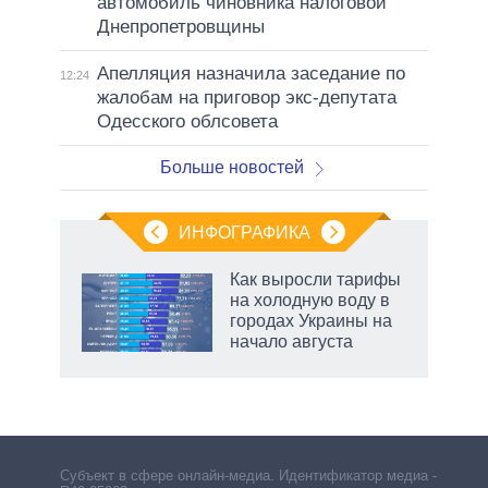
автомобиль чиновника налоговой
Днепропетровщины
Апелляция назначила заседание по
12:24
жалобам на приговор экс-депутата
Одесского облсовета
Больше новостей
ИНФОГРАФИКА
Как выросли тарифы
о
на холодную воду в
городах Украины на
начало августа
ic
рф
Субъект в сфере онлайн-медиа. Идентификатор медиа –