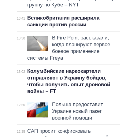
группу по Кубе – NYT
Великобритания расширила
13:41
санкции против россии
В Fire Point рассказали,
13:30
когда планируют первое
боевое применение
системы Freya
Колумбийские наркокартели
13:02
отправляют в Украину бойцов,
чтобы получить опыт дроновой
войны – FT
Польша предоставит
12:50
Украине новый пакет
военной помощи
САП просит конфисковать
12:35