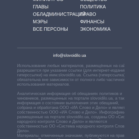
ГЛАВЫ
ПОЛИТИКА
ОБЛАДМИНИСТРАЦИЙ
ПРАВО
МЭРЫ
ФИНАНСЫ
ВСЕ ПЕРСОНЫ
ЭКОНОМИКА
info@slovoidilo.ua
Использование любых материалов, размещённых на сайте,
разрешается при указании ссылки (для интернет-изданий —
гиперссылки) на www.slovoidilo.ua. Ссылка (гиперссылка)
обязательна вне зависимости от полного либо частичного
использования материалов.
Аналитическая информация об обещаниях политиков и
чиновников, размещенных на портале slovoidilo.ua, а также
информация о состоянии выполнения этих обещаний,
собрана и обработана ООО «ИА Слово и Дело» и является
собственностью ООО «ИА Слово и Дело». Инфографики,
размещенные на портале slovoidilo.ua, созданы ОО «Система
народного контроля Слово и Дело» и являются
собственностью ОО «Система народного контроля Слово и
Дело».
Материалы, отмеченные значками, публикуются на правах