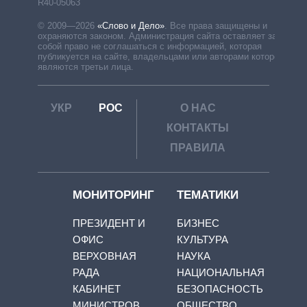
R40-05063
© 2009—2026
«Слово и Дело»
.
Все права защищены и
охраняются законом. Администрация сайта оставляет за
собой право не соглашаться с информацией, которая
публикуется на сайте, владельцами или авторами которой
являются третьи лица.
УКР
РОС
О НАС
КОНТАКТЫ
ПРАВИЛА
МОНИТОРИНГ
ТЕМАТИКИ
ПРЕЗИДЕНТ И
БИЗНЕС
ОФИС
КУЛЬТУРА
ВЕРХОВНАЯ
НАУКА
РАДА
НАЦИОНАЛЬНАЯ
КАБИНЕТ
БЕЗОПАСНОСТЬ
МИНИСТРОВ
ОБЩЕСТВО