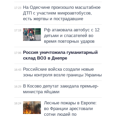
На Одесчине произошло масштабное
17:23
ДТП с участием микроавтобусов,
есть жертвы и пострадавшие
Рф атаковала автобус с 12
17:19
детьми и спасателей во
время повторных ударов
Россия уничтожила гуманитарный
17:06
склад ВОЗ в Днепре
Российские войска создали новые
16:43
зоны контроля возле границы Украины
В Косово депутат закидала премьер-
16:29
министра яйцами
Лесные пожары в Европе:
16:24
во Франции арестовали
сотни людей по