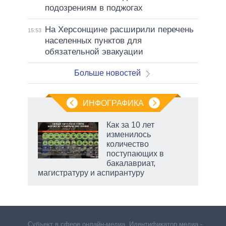
подозрениям в поджогах
На Херсонщине расширили перечень
15:53
населенных пунктов для
обязательной эвакуации
Больше новостей
ИНФОГРАФИКА
Как за 10 лет
изменилось
не за
количество
асть
поступающих в
елью
бакалавриат,
магистратуру и аспирантуру
Субъект в сфере онлайн-медиа. Идентификатор медиа –