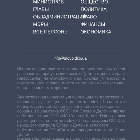
МИНИСТРОВ
ОБЩЕСТВО
ГЛАВЫ
ПОЛИТИКА
ОБЛАДМИНИСТРАЦИЙ
ПРАВО
МЭРЫ
ФИНАНСЫ
ВСЕ ПЕРСОНЫ
ЭКОНОМИКА
info@slovoidilo.ua
Использование любых материалов, размещённых на сайте,
разрешается при указании ссылки (для интернет-изданий —
гиперссылки) на www.slovoidilo.ua. Ссылка (гиперссылка)
обязательна вне зависимости от полного либо частичного
использования материалов.
Аналитическая информация об обещаниях политиков и
чиновников, размещенных на портале slovoidilo.ua, а также
информация о состоянии выполнения этих обещаний,
собрана и обработана ООО «ИА Слово и Дело» и является
собственностью ООО «ИА Слово и Дело». Инфографики,
размещенные на портале slovoidilo.ua, созданы ОО «Система
народного контроля Слово и Дело» и являются
собственностью ОО «Система народного контроля Слово и
Дело».
Материалы, отмеченные значками, публикуются на правах