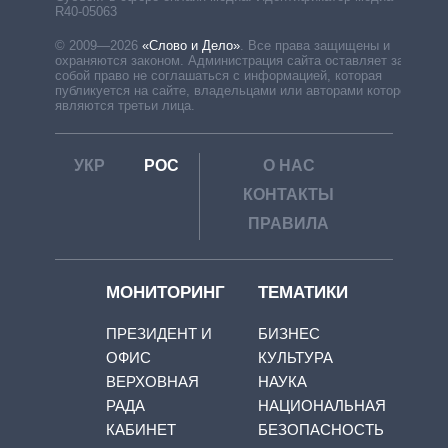
R40-05063
© 2009—2026
«Слово и Дело»
.
Все права защищены и
охраняются законом. Администрация сайта оставляет за
собой право не соглашаться с информацией, которая
публикуется на сайте, владельцами или авторами которой
являются третьи лица.
УКР
РОС
О НАС
КОНТАКТЫ
ПРАВИЛА
МОНИТОРИНГ
ТЕМАТИКИ
ПРЕЗИДЕНТ И
БИЗНЕС
ОФИС
КУЛЬТУРА
ВЕРХОВНАЯ
НАУКА
РАДА
НАЦИОНАЛЬНАЯ
КАБИНЕТ
БЕЗОПАСНОСТЬ