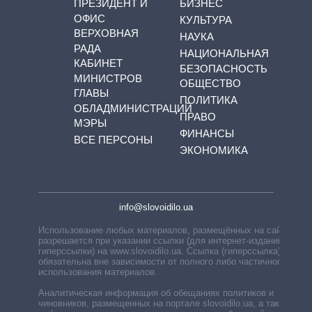
ПРЕЗИДЕНТ И
БИЗНЕС
ОФИС
КУЛЬТУРА
ВЕРХОВНАЯ
НАУКА
РАДА
НАЦИОНАЛЬНАЯ
КАБИНЕТ
БЕЗОПАСНОСТЬ
МИНИСТРОВ
ОБЩЕСТВО
ГЛАВЫ
ПОЛИТИКА
ОБЛАДМИНИСТРАЦИЙ
ПРАВО
МЭРЫ
ФИНАНСЫ
ВСЕ ПЕРСОНЫ
ЭКОНОМИКА
info@slovoidilo.ua
Использование любых материалов, размещённых на сайте,
разрешается при указании ссылки (для интернет-изданий —
гиперссылки) на www.slovoidilo.ua. Ссылка (гиперссылка)
обязательна вне зависимости от полного либо частичного
использования материалов.
Аналитическая информация об обещаниях политиков и
чиновников, размещенных на портале slovoidilo.ua, а также