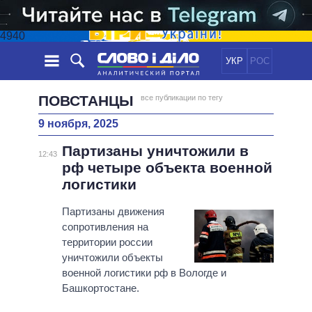
4940
УКР
РОС
НОВОСТИ
ПОВСТАНЦЫ
все публикации по тегу
9 ноября, 2025
ОБЕЩАНИЯ
ЛЕНТА
ПОЛИТИКА
Партизаны уничтожили в
СОБЫТИЯ
ЭКОНОМИКА
12:43
ПОЛИТИКИ
рф четыре объекта военной
СТАТЬИ
ОБЩЕСТВО
логистики
ИНФОГРАФИКА
МНЕНИЯ
МИР
ВСЕ ПОЛИТИКИ
ОБЗОРЫ
Партизаны движения
ПРЕЗИДЕНТ И ОФИС
ВИДЕО
сопротивления на
ДАЙДЖЕСТЫ
ВЕРХОВНАЯ РАДА
территории россии
ПОДДЕРЖАТЬ
КАБИНЕТ МИНИСТРОВ
уничтожили объекты
ГЛАВЫ ОБЛАДМИНИСТРАЦИЙ
военной логистики рф в Вологде и
СРАВНЕНИЕ ПОЛИТИКОВ
Башкортостане.
МЭРЫ