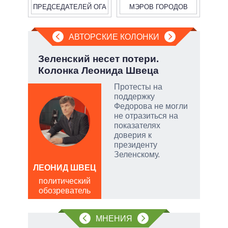
ПРЕДСЕДАТЕЛЕЙ ОГА
МЭРОВ ГОРОДОВ
АВТОРСКИЕ КОЛОНКИ
.
Зеленский несет потери.
Эво
Колонка Леонида Швеца
пер
Дра
Протесты на
ы:
поддержку
а
Федорова не могли
е
не отразиться на
а –
показателях
доверия к
.
президенту
ла
Зеленскому.
ЛЕОНИД ШВЕЦ
, а
Д
политический
чаще
ПО
обозреватель
яжном
в
обо
МНЕНИЯ