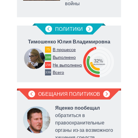
войны
рф
ПОЛИТИКИ
ич
Тимошенко Юлия Владимировна
В процессе
46
75
Выполнено
108
32
32%
Не выполнено
22
156
о
выполнено
Всего
339
ОБЕЩАНИЯ ПОЛИТИКОВ
Яценко пообещал
обратиться в
правоохранительные
органы из-за возможного
и и
хищения средств,