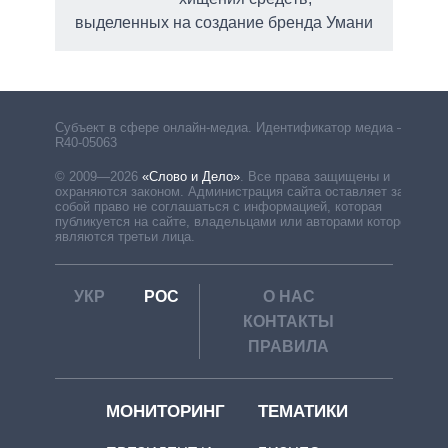
выделенных на создание бренда Умани
Субъект в сфере онлайн-медиа. Идентификатор медиа –
R40-05063
© 2009—2026
«Слово и Дело»
.
Все права защищены и
охраняются законом. Администрация сайта оставляет за
собой право не соглашаться с информацией, которая
публикуется на сайте, владельцами или авторами которой
являются третьи лица.
УКР
РОС
О НАС
КОНТАКТЫ
ПРАВИЛА
МОНИТОРИНГ
ТЕМАТИКИ