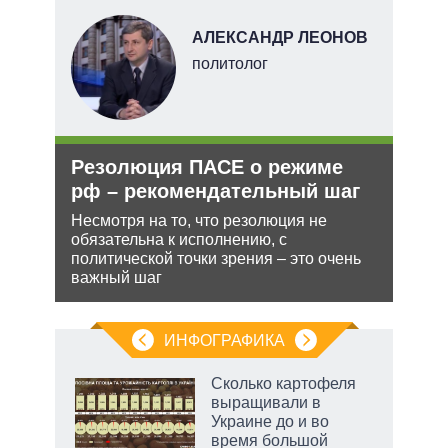
В
АЛЕКСАНДР ЛЕОНОВ
ких
политолог
Резолюция ПАСЕ о режиме
Рос
рф
рф – рекомендательный шаг
нич
Укр
ра
Несмотря на то, что резолюция не
йская
обязательна к исполнению, с
Разм
 этот
политической точки зрения – это очень
терр
важный шаг
Минс
сове
ИНФОГРАФИКА
Сколько картофеля
выращивали в
в
Украине до и во
время большой