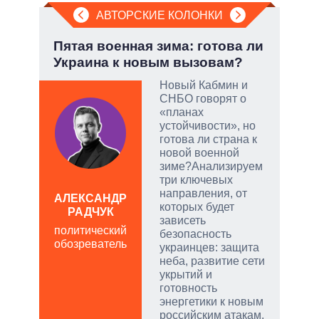
АВТОРСКИЕ КОЛОНКИ
:
Пятая военная зима: готова ли
Июл
Украина к новым вызовам?
Кол
Новый Кабмин и
СНБО говорят о
тый
«планах
устойчивости», но
готова ли страна к
чатые
новой военной
ем
зиме?Анализируем
три ключевых
направления, от
а
АЛЕКСАНДР
ЛЕО
которых будет
РАДЧУК
пол
зависеть
политический
обо
безопасность
обозреватель
украинцев: защита
неба, развитие сети
укрытий и
готовность
энергетики к новым
российским атакам.