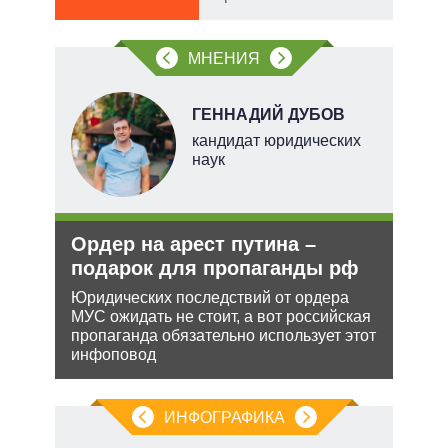
МНЕНИЯ
ГЕННАДИЙ ДУБОВ
кандидат юридических
наук
тий
и
Ордер на арест путина –
Укр
уси
подарок для пропаганды рф
дец
–
теп
Юридических последствий от ордера
МУС ожидать не стоит, а вот российская
Деце
пропаганда обязательно использует этот
позв
жной
инфоповод
кото
а
без 
анк и
ИНФОГРАФИКА