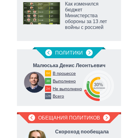
Как изменился
бюджет
Министерства
обороны за 13 лет
войны с россией
ПОЛИТИКИ
на
Малюська Денис Леонтьевич
Т
В процессе
64
51
Выполнено
38
30
30%
73
Не выполнено
24
о
выполнено
19
Всего
126
ОБЕЩАНИЯ ПОЛИТИКОВ
, что
Скороход пообещала