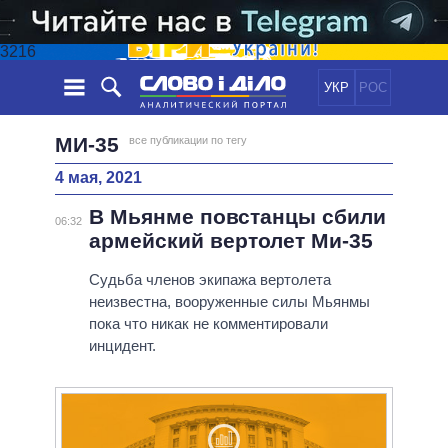
3216
УКР
РОС
НОВОСТИ
МИ-35
все публикации по тегу
4 мая, 2021
ОБЕЩАНИЯ
ЛЕНТА
ПОЛИТИКА
В Мьянме повстанцы сбили
СОБЫТИЯ
ЭКОНОМИКА
06:32
ПОЛИТИКИ
армейский вертолет Ми-35
СТАТЬИ
ОБЩЕСТВО
ИНФОГРАФИКА
МНЕНИЯ
МИР
ВСЕ ПОЛИТИКИ
Судьба членов экипажа вертолета
неизвестна, вооруженные силы Мьянмы
ОБЗОРЫ
ПРЕЗИДЕНТ И ОФИС
ВИДЕО
пока что никак не комментировали
ДАЙДЖЕСТЫ
ВЕРХОВНАЯ РАДА
инцидент.
ПОДДЕРЖАТЬ
КАБИНЕТ МИНИСТРОВ
ГЛАВЫ ОБЛАДМИНИСТРАЦИЙ
СРАВНЕНИЕ ПОЛИТИКОВ
МЭРЫ