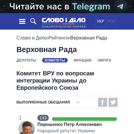
УКР
РОС
НОВОСТИ
Слово и Дело
›
Рейтинги
›
Верховная Рада
Верховная Рада
ОБЕЩАНИЯ
ЛЕНТА
ПОЛИТИКА
СОБЫТИЯ
ЭКОНОМИКА
ДЕПУТАТЫ
КОМИТЕТЫ
ФРАКЦИИ
ОКРУГА
ПОЛИТИКИ
СТАТЬИ
ОБЩЕСТВО
Комитет ВРУ по вопросам
ИНФОГРАФИКА
МНЕНИЯ
МИР
ВСЕ ПОЛИТИКИ
интеграции Украины до
ОБЗОРЫ
ПРЕЗИДЕНТ И ОФИС
Европейского Союза
ВИДЕО
ДАЙДЖЕСТЫ
ВЕРХОВНАЯ РАДА
ВЫПОЛНЕННЫЕ ОБЕЩАНИЯ
ПОДДЕРЖАТЬ
КАБИНЕТ МИНИСТРОВ
ГЛАВЫ ОБЛАДМИНИСТРАЦИЙ
ОТВЕТСТВЕННОСТЬ
СРАВНЕНИЕ ПОЛИТИКОВ
1
193
МЭРЫ
БЕЗОТВЕТСТВЕННОСТЬ
Порошенко Петр Алексеевич
ВСЕ ПЕРСОНЫ
Народный депутат Украины
ВЫПОЛНЕННЫЕ ОБЕЩАНИЯ