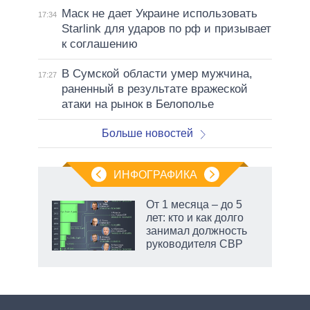
Маск не дает Украине использовать
17:34
Starlink для ударов по рф и призывает
к соглашению
В Сумской области умер мужчина,
17:27
раненный в результате вражеской
атаки на рынок в Белополье
Больше новостей
ИНФОГРАФИКА
 как
От 1 месяца – до 5
чипы
лет: кто и как долго
ды и
занимал должность
т на
руководителя СВР