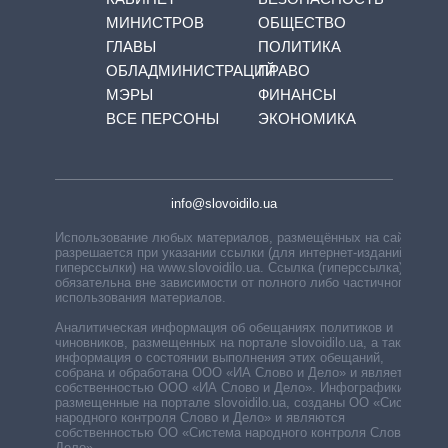
МИНИСТРОВ
ОБЩЕСТВО
ГЛАВЫ
ПОЛИТИКА
ОБЛАДМИНИСТРАЦИЙ
ПРАВО
МЭРЫ
ФИНАНСЫ
ВСЕ ПЕРСОНЫ
ЭКОНОМИКА
info@slovoidilo.ua
Использование любых материалов, размещённых на сайте,
разрешается при указании ссылки (для интернет-изданий —
гиперссылки) на www.slovoidilo.ua. Ссылка (гиперссылка)
обязательна вне зависимости от полного либо частичного
использования материалов.
Аналитическая информация об обещаниях политиков и
чиновников, размещенных на портале slovoidilo.ua, а также
информация о состоянии выполнения этих обещаний,
собрана и обработана ООО «ИА Слово и Дело» и является
собственностью ООО «ИА Слово и Дело». Инфографики,
размещенные на портале slovoidilo.ua, созданы ОО «Система
народного контроля Слово и Дело» и являются
собственностью ОО «Система народного контроля Слово и
Дело».