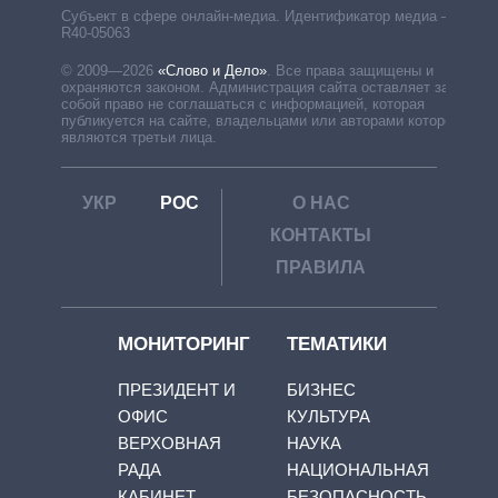
Субъект в сфере онлайн-медиа. Идентификатор медиа –
R40-05063
© 2009—2026
«Слово и Дело»
.
Все права защищены и
охраняются законом. Администрация сайта оставляет за
собой право не соглашаться с информацией, которая
публикуется на сайте, владельцами или авторами которой
являются третьи лица.
УКР
РОС
О НАС
КОНТАКТЫ
ПРАВИЛА
МОНИТОРИНГ
ТЕМАТИКИ
ПРЕЗИДЕНТ И
БИЗНЕС
ОФИС
КУЛЬТУРА
ВЕРХОВНАЯ
НАУКА
РАДА
НАЦИОНАЛЬНАЯ
КАБИНЕТ
БЕЗОПАСНОСТЬ