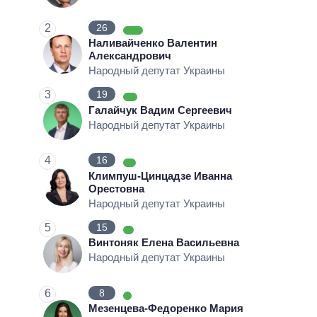
НЕВЫПОЛНЕННЫЕ ОБЕЩАНИЯ
2
26
ОБЕЩАНИЯ В ПРОЦЕССЕ
Наливайченко Валентин
Александрович
КОЛИЧЕСТВО ОБЕЩАНИЙ
Народный депутат Украины
3
19
Галайчук Вадим Сергеевич
Народный депутат Украины
4
16
Климпуш-Цинцадзе Иванна
Орестовна
Народный депутат Украины
5
15
Винтоняк Елена Васильевна
Народный депутат Украины
6
8
Мезенцева-Федоренко Мария