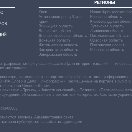
РЕГИОНЫ
Киев
Ивано-Франковская об
ИС
Автономная республика
Киевская область
Крым
Кировоградская област
РОВ
Винницкая область
Луганская область
Волынская область
Львовская область
ЦИЙ
Днепропетровская область
Николаевская область
Донецкая область
Одесская область
Житомирская область
Полтавская область
Закарпатская область
Ровенская область
Запорожская область
 разрешается при указании ссылки (для интернет-изданий — гиперссылки
ния материалов.
овников, размещенных на портале slovoidilo.ua, а также информация о 
«ИА Слово и Дело». Инфографики, размещенные на портале slovoidilo.
о контроля Слово и Дело».
х рекламы: «Промо», «Новости компаний», «Позиция», «Партнерский мат
е суждения, обнародованные в рекламных материалах. Согласно украин
R40-05063
раняются законом. Администрация сайта
, которая публикуется на сайте, владельцами