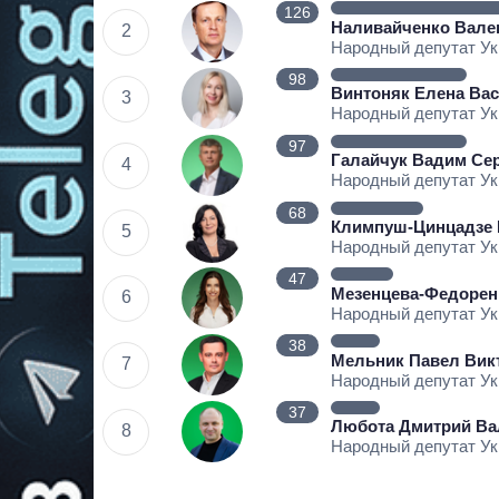
126
Наливайченко Вале
2
Народный депутат У
98
Винтоняк Елена Ва
3
Народный депутат У
97
Галайчук Вадим Се
4
Народный депутат У
68
Климпуш-Цинцадзе 
5
Народный депутат У
47
Мезенцева-Федорен
6
Народный депутат У
38
Мельник Павел Вик
7
Народный депутат У
37
Любота Дмитрий Ва
8
Народный депутат У