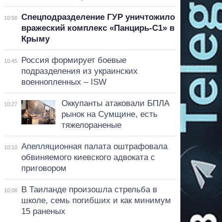
Спецподразделение ГУР уничтожило
10:58
вражеский комплекс «Панцирь-С1» в
Крыму
Россия формирует боевые
10:45
подразделения из украинских
военнопленных – ISW
Оккупанты атаковали БПЛА
10:27
рынок на Сумщине, есть
тяжелораненые
Апелляционная палата оштрафовала
10:10
обвиняемого киевского адвоката с
приговором
В Таиланде произошла стрельба в
10:08
школе, семь погибших и как минимум
15 раненых