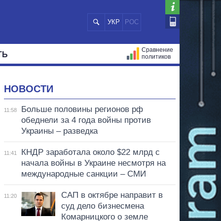
УКР
РОС
Сравнение
ТЬ
политиков
СТРАЦИЙ
МЭРЫ
ВСЕ ПЕРСОНЫ
НОВОСТИ
Больше половины регионов рф
11:58
обеднели за 4 года войны против
Украины – разведка
КНДР заработала около $22 млрд с
11:41
начала войны в Украине несмотря на
международные санкции – СМИ
САП в октябре направит в
11:20
суд дело бизнесмена
Комарницкого о земле