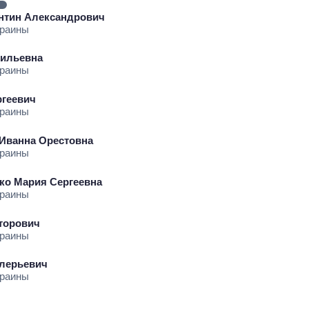
нтин Александрович
краины
сильевна
краины
ргеевич
краины
Иванна Орестовна
краины
ко Мария Сергеевна
краины
торович
краины
лерьевич
краины