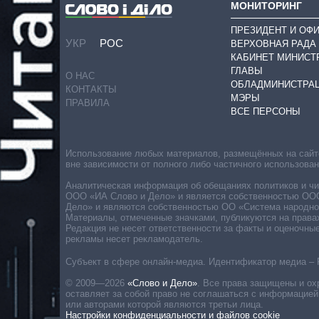
МОНИТОРИНГ
ПРЕЗИДЕНТ И ОФ
УКР
РОС
ВЕРХОВНАЯ РАДА
КАБИНЕТ МИНИСТ
ГЛАВЫ
О НАС
ОБЛАДМИНИСТРА
КОНТАКТЫ
МЭРЫ
ПРАВИЛА
ВСЕ ПЕРСОНЫ
Использование любых материалов, размещённых на сайте,
вне зависимости от полного либо частичного использова
Аналитическая информация об обещаниях политиков и чин
ООО «ИА Слово и Дело» и является собственностью ООО 
Дело» и являются собственностью ОО «Система народног
Материалы, отмеченные значками, публикуются на права
Редакция не несет ответственности за факты и оценочны
рекламы несет рекламодатель.
Субъект в сфере онлайн-медиа. Идентификатор медиа – 
© 2009—2026
«Слово и Дело»
.
Все права защищены и ох
оставляет за собой право не соглашаться с информацией
или авторами которой являются третьи лица.
Настройки конфиденциальности и файлов cookie