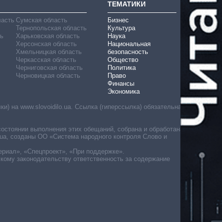
ТЕМАТИКИ
ласть
Сумская область
Бизнес
Тернопольская область
Культура
ь
Харьковская область
Наука
Херсонская область
Национальная
Хмельницкая область
безопасность
Черкасская область
Общество
Черниговская область
Политика
Черновицкая область
Право
Финансы
Экономика
) на www.slovoidilo.ua. Ссылка (гиперссылка) обязательна
состоянии выполнения этих обещаний, собрана и обработана
ua, созданы ОО «Система народного контроля Слово и
ериал», «Спецпроект», «При поддержке».
скому законодательству ответственность за содержание