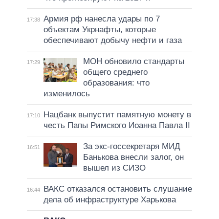
Армия рф нанесла удары по 7
17:38
объектам Укрнафты, которые
обеспечивают добычу нефти и газа
МОН обновило стандарты
17:29
общего среднего
образования: что
изменилось
Нацбанк выпустит памятную монету в
17:10
честь Папы Римского Иоанна Павла II
За экс-госсекретаря МИД
16:51
Банькова внесли залог, он
вышел из СИЗО
ВАКС отказался остановить слушание
16:44
дела об инфраструктуре Харькова