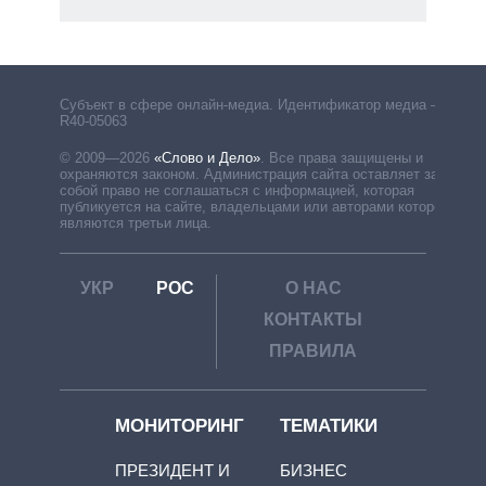
Субъект в сфере онлайн-медиа. Идентификатор медиа –
R40-05063
© 2009—2026
«Слово и Дело»
.
Все права защищены и
охраняются законом. Администрация сайта оставляет за
собой право не соглашаться с информацией, которая
публикуется на сайте, владельцами или авторами которой
являются третьи лица.
УКР
РОС
О НАС
КОНТАКТЫ
ПРАВИЛА
МОНИТОРИНГ
ТЕМАТИКИ
ПРЕЗИДЕНТ И
БИЗНЕС