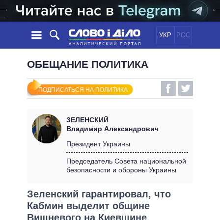
УКР
РОС
НОВОСТИ
ОБЕЩАНИЕ ПОЛИТИКА
ОБЕЩАНИЯ
ЛЕНТА
ПОЛИТИКА
ПОДПИСАТЬСЯ НА ПОЛИТИКА
СОБЫТИЯ
ЭКОНОМИКА
ПОЛИТИКИ
СТАТЬИ
ОБЩЕСТВО
ЗЕЛЕНСКИЙ
ИНФОГРАФИКА
МНЕНИЯ
МИР
ВСЕ ПОЛИТИКИ
Владимир Александрович
ОБЗОРЫ
ПРЕЗИДЕНТ И ОФИС
Президент Украины
ВИДЕО
ДАЙДЖЕСТЫ
ВЕРХОВНАЯ РАДА
Председатель Совета национальной
ПОДДЕРЖАТЬ
безопасности и обороны Украины
КАБИНЕТ МИНИСТРОВ
ГЛАВЫ ОБЛАДМИНИСТРАЦИЙ
СРАВНЕНИЕ ПОЛИТИКОВ
Зеленский гарантировал, что
МЭРЫ
Кабмин выделит общине
ВСЕ ПЕРСОНЫ
Вишневого на Киевщине