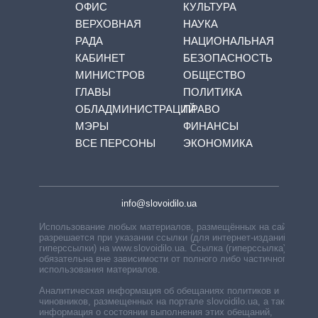
ОФИС
КУЛЬТУРА
ВЕРХОВНАЯ
НАУКА
РАДА
НАЦИОНАЛЬНАЯ
КАБИНЕТ
БЕЗОПАСНОСТЬ
МИНИСТРОВ
ОБЩЕСТВО
ГЛАВЫ
ПОЛИТИКА
ОБЛАДМИНИСТРАЦИЙ
ПРАВО
МЭРЫ
ФИНАНСЫ
ВСЕ ПЕРСОНЫ
ЭКОНОМИКА
info@slovoidilo.ua
Использование любых материалов, размещённых на сайте,
разрешается при указании ссылки (для интернет-изданий —
гиперссылки) на www.slovoidilo.ua. Ссылка (гиперссылка)
обязательна вне зависимости от полного либо частичного
использования материалов.
Аналитическая информация об обещаниях политиков и
чиновников, размещенных на портале slovoidilo.ua, а также
информация о состоянии выполнения этих обещаний,