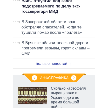
ВАКС отпустил под залог
16:37
подозреваемого по делу экс-
госсекретаря МИД
В Запорожской области враг
16:33
обстрелял спасателей, когда те
тушили пожар после «прилета»
В Брянске вблизи железной дороги
16:33
прогремели взрывы, горят склады –
СМИ
Больше новостей
ИНФОГРАФИКА
Сколько картофеля
выращивали в
не за
Украине до и во
асть
время большой
елью
войны