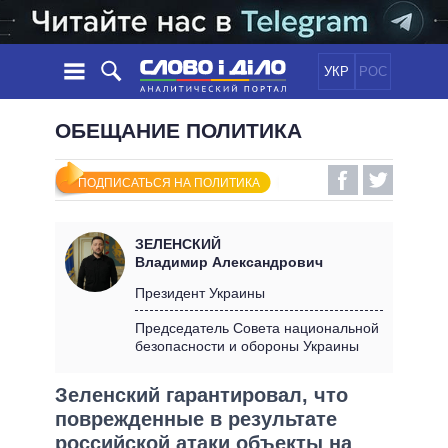
УКР
РОС
НОВОСТИ
ОБЕЩАНИЕ ПОЛИТИКА
ОБЕЩАНИЯ
ЛЕНТА
ПОЛИТИКА
ПОДПИСАТЬСЯ НА ПОЛИТИКА
СОБЫТИЯ
ЭКОНОМИКА
ПОЛИТИКИ
СТАТЬИ
ОБЩЕСТВО
ЗЕЛЕНСКИЙ
ИНФОГРАФИКА
МНЕНИЯ
МИР
ВСЕ ПОЛИТИКИ
Владимир Александрович
ОБЗОРЫ
ПРЕЗИДЕНТ И ОФИС
Президент Украины
ВИДЕО
ДАЙДЖЕСТЫ
ВЕРХОВНАЯ РАДА
Председатель Совета национальной
ПОДДЕРЖАТЬ
безопасности и обороны Украины
КАБИНЕТ МИНИСТРОВ
ГЛАВЫ ОБЛАДМИНИСТРАЦИЙ
СРАВНЕНИЕ ПОЛИТИКОВ
Зеленский гарантировал, что
МЭРЫ
поврежденные в результате
ВСЕ ПЕРСОНЫ
российской атаки объекты на