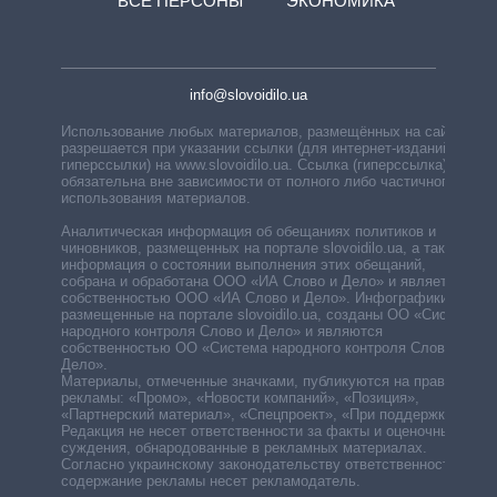
ВСЕ ПЕРСОНЫ
ЭКОНОМИКА
info@slovoidilo.ua
Использование любых материалов, размещённых на сайте,
разрешается при указании ссылки (для интернет-изданий —
гиперссылки) на www.slovoidilo.ua. Ссылка (гиперссылка)
обязательна вне зависимости от полного либо частичного
использования материалов.
Аналитическая информация об обещаниях политиков и
чиновников, размещенных на портале slovoidilo.ua, а также
информация о состоянии выполнения этих обещаний,
собрана и обработана ООО «ИА Слово и Дело» и является
собственностью ООО «ИА Слово и Дело». Инфографики,
размещенные на портале slovoidilo.ua, созданы ОО «Система
народного контроля Слово и Дело» и являются
собственностью ОО «Система народного контроля Слово и
Дело».
Материалы, отмеченные значками, публикуются на правах
рекламы: «Промо», «Новости компаний», «Позиция»,
«Партнерский материал», «Спецпроект», «При поддержке».
Редакция не несет ответственности за факты и оценочные
суждения, обнародованные в рекламных материалах.
Согласно украинскому законодательству ответственность за
содержание рекламы несет рекламодатель.