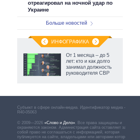
отреагировал на ночной удар по
Украине
Больше новостей
ИНФОГРАФИКА
От 1 месяца – до 5
лет: кто и как долго
занимал должность
ет
руководителя СВР
Субъект в сфере онлайн-медиа. Идентификатор медиа –
R40-05063
© 2009—2026
«Слово и Дело»
.
Все права защищены и
охраняются законом. Администрация сайта оставляет за
собой право не соглашаться с информацией, которая
публикуется на сайте, владельцами или авторами которой