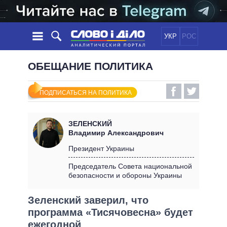
УКР
РОС
НОВОСТИ
ОБЕЩАНИЕ ПОЛИТИКА
ОБЕЩАНИЯ
ЛЕНТА
ПОЛИТИКА
ПОДПИСАТЬСЯ НА ПОЛИТИКА
СОБЫТИЯ
ЭКОНОМИКА
ПОЛИТИКИ
СТАТЬИ
ОБЩЕСТВО
ЗЕЛЕНСКИЙ
ИНФОГРАФИКА
МНЕНИЯ
МИР
ВСЕ ПОЛИТИКИ
Владимир Александрович
ОБЗОРЫ
ПРЕЗИДЕНТ И ОФИС
Президент Украины
ВИДЕО
ДАЙДЖЕСТЫ
ВЕРХОВНАЯ РАДА
Председатель Совета национальной
ПОДДЕРЖАТЬ
безопасности и обороны Украины
КАБИНЕТ МИНИСТРОВ
ГЛАВЫ ОБЛАДМИНИСТРАЦИЙ
СРАВНЕНИЕ ПОЛИТИКОВ
Зеленский заверил, что
МЭРЫ
программа «Тисячовесна» будет
ВСЕ ПЕРСОНЫ
ежегодной