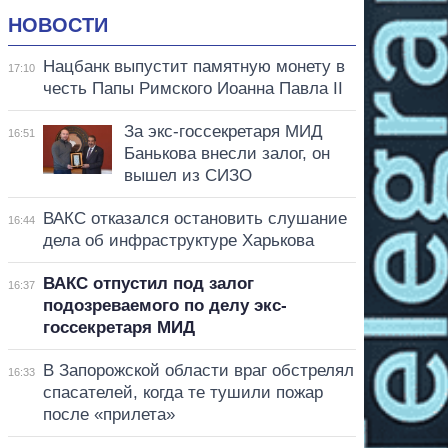
НОВОСТИ
Нацбанк выпустит памятную монету в
17:10
честь Папы Римского Иоанна Павла II
За экс-госсекретаря МИД
16:51
Банькова внесли залог, он
вышел из СИЗО
ВАКС отказался остановить слушание
16:44
дела об инфраструктуре Харькова
ВАКС отпустил под залог
16:37
подозреваемого по делу экс-
госсекретаря МИД
В Запорожской области враг обстрелял
16:33
спасателей, когда те тушили пожар
после «прилета»