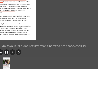
https://suspilne.media/amp/culture/1326843-sira-lubov-do-ukrainskoi-kulturi-dae-rezultat-tetana-berezna-pro-tisacovesnu-zvanna-dla-mitciv-i-zahist-spadsini/ (1900 × 2826)