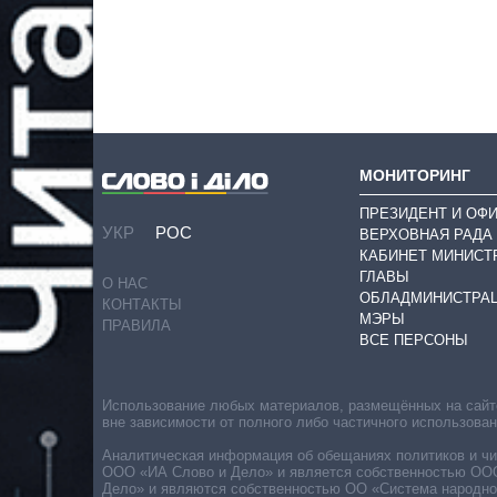
МОНИТОРИНГ
ПРЕЗИДЕНТ И ОФ
УКР
РОС
ВЕРХОВНАЯ РАДА
КАБИНЕТ МИНИСТ
ГЛАВЫ
О НАС
ОБЛАДМИНИСТРА
КОНТАКТЫ
МЭРЫ
ПРАВИЛА
ВСЕ ПЕРСОНЫ
Использование любых материалов, размещённых на сайте,
вне зависимости от полного либо частичного использова
Аналитическая информация об обещаниях политиков и чин
ООО «ИА Слово и Дело» и является собственностью ООО 
Дело» и являются собственностью ОО «Система народног