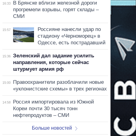
В Брянске вблизи железной дороги
16:33
прогремели взрывы, горят склады –
СМИ
Россияне нанесли удар по
15:57
стадиону «Черноморец» в
Одессе, есть пострадавший
Зеленский дал задание усилить
15:36
направления, которые сейчас
штурмует армия рф
Правоохранители разоблачили новые
15:00
«уклонистские схемы» в трех регионах
Россия импортировала из Южной
14:58
Кореи почти 30 тысяч тонн
нефтепродуктов – СМИ
Больше новостей