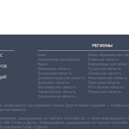
количество
поступающих в
бакалавриат,
магистратуру и
аспирантуру
РЕГИОНЫ
Киев
Ивано-Франковская об
ИС
Автономная республика
Киевская область
Крым
Кировоградская област
РОВ
Винницкая область
Луганская область
Волынская область
Львовская область
ЦИЙ
Днепропетровская область
Николаевская область
Донецкая область
Одесская область
Житомирская область
Полтавская область
Закарпатская область
Ровенская область
Запорожская область
 разрешается при указании ссылки (для интернет-изданий — гиперссылки
ния материалов.
овников, размещенных на портале slovoidilo.ua, а также информация о 
«ИА Слово и Дело». Инфографики, размещенные на портале slovoidilo.
о контроля Слово и Дело».