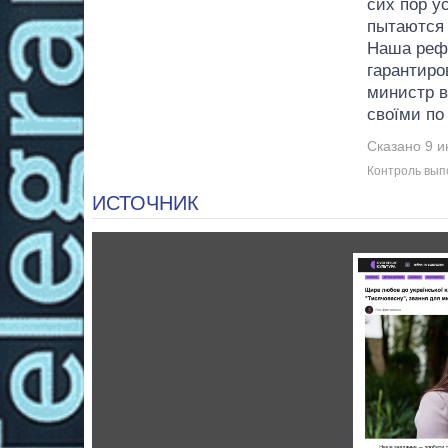
сих пор у
пытаются 
Наша рефо
гарантиро
министр в
своїми по 
Сказано 9 и
Контроль вып
ИСТОЧНИК