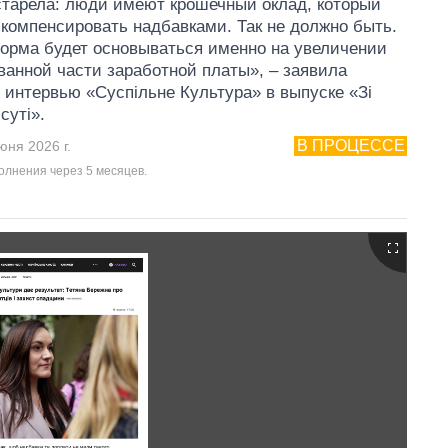
старела: люди имеют крошечный оклад, который
компенсировать надбавками. Так не должно быть.
рма будет основываться именно на увеличении
ванной части заработной платы», – заявила
 интервью «Суспільне Культура» в выпуске «Зі
суті».
В ПРОЦЕССЕ
юня 2026 г.
олнения через 5 месяцев.