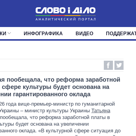
КИ
ИНФОГРАФИКА
ВИДЕО
ПОДДЕРЖА
ИС
ЛЕНТА
ВЕРХОВНАЯ РАДА
СОБЫТИЯ
СТАТЬИ
КАБИНЕТ МИНИСТРОВ
МНЕНИЯ
ОБЗОРЫ
ГЛАВЫ ОБЛАДМИНИ
ДАЙДЖЕСТЫ
ПОЛИТИКА
ДЕПУТАТЫ
ЭКОНОМИКА
КОМИТЕТЫ
ФРАКЦИИ
ОБЩЕСТВО
ОКРУГА
МИР
я пообещала, что реформа заработной
 сфере культуры будет основана на
нии гарантированного оклада
26 года вице-премьер-министр по гуманитарной
Украины – министр культуры Украины
Татьяна
пообещала, что реформа заработной платы в
ьтуры будет основана на увеличении
ванного оклада. «В культурной сфере ситуация до