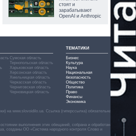
стоят и
зарабатывают
OpenAI и Anthropic
ТЕМАТИКИ
ласть
Сумская область
Бизнес
Тернопольская область
Культура
ь
Харьковская область
Наука
Херсонская область
Национальная
Хмельницкая область
безопасность
Черкасская область
Общество
Черниговская область
Политика
Черновицкая область
Право
Финансы
Экономика
) на www.slovoidilo.ua. Ссылка (гиперссылка) обязательна
состоянии выполнения этих обещаний, собрана и обработана
ua, созданы ОО «Система народного контроля Слово и