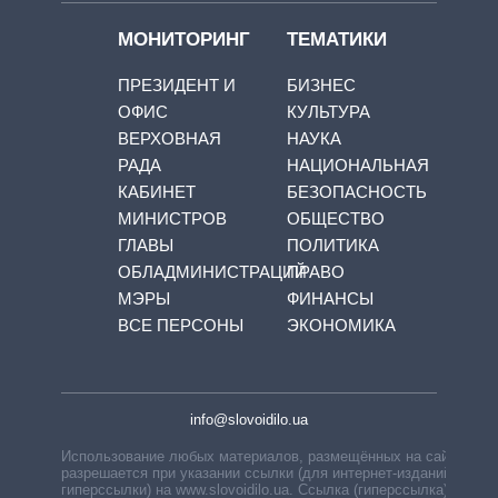
МОНИТОРИНГ
ТЕМАТИКИ
ПРЕЗИДЕНТ И
БИЗНЕС
ОФИС
КУЛЬТУРА
ВЕРХОВНАЯ
НАУКА
РАДА
НАЦИОНАЛЬНАЯ
КАБИНЕТ
БЕЗОПАСНОСТЬ
МИНИСТРОВ
ОБЩЕСТВО
ГЛАВЫ
ПОЛИТИКА
ОБЛАДМИНИСТРАЦИЙ
ПРАВО
МЭРЫ
ФИНАНСЫ
ВСЕ ПЕРСОНЫ
ЭКОНОМИКА
info@slovoidilo.ua
Использование любых материалов, размещённых на сайте,
разрешается при указании ссылки (для интернет-изданий —
гиперссылки) на www.slovoidilo.ua. Ссылка (гиперссылка)