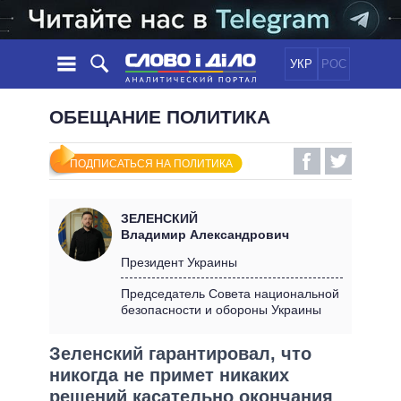
УКР
РОС
НОВОСТИ
ОБЕЩАНИЕ ПОЛИТИКА
ОБЕЩАНИЯ
ЛЕНТА
ПОЛИТИКА
ПОДПИСАТЬСЯ НА ПОЛИТИКА
СОБЫТИЯ
ЭКОНОМИКА
ПОЛИТИКИ
СТАТЬИ
ОБЩЕСТВО
ЗЕЛЕНСКИЙ
ИНФОГРАФИКА
МНЕНИЯ
МИР
ВСЕ ПОЛИТИКИ
Владимир Александрович
ОБЗОРЫ
ПРЕЗИДЕНТ И ОФИС
Президент Украины
ВИДЕО
ДАЙДЖЕСТЫ
ВЕРХОВНАЯ РАДА
Председатель Совета национальной
ПОДДЕРЖАТЬ
безопасности и обороны Украины
КАБИНЕТ МИНИСТРОВ
ГЛАВЫ ОБЛАДМИНИСТРАЦИЙ
СРАВНЕНИЕ ПОЛИТИКОВ
Зеленский гарантировал, что
МЭРЫ
никогда не примет никаких
ВСЕ ПЕРСОНЫ
решений касательно окончания