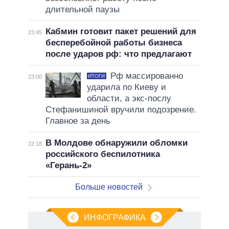
длительной паузы
Кабмин готовит пакет решений для
23:45
бесперебойной работы бизнеса
после ударов рф: что предлагают
Рф массированно
ИТОГИ
23:00
ударила по Киеву и
области, а экс-послу
Стефанишиной вручили подозрение.
Главное за день
В Молдове обнаружили обломки
22:18
российского беспилотника
«Герань-2»
Больше новостей
ИНФОГРАФИКА