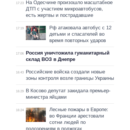
На Одесчине произошло масштабное
17:23
ДТП с участием микроавтобусов,
есть жертвы и пострадавшие
Рф атаковала автобус с 12
17:19
детьми и спасателей во
время повторных ударов
Россия уничтожила гуманитарный
17:06
склад ВОЗ в Днепре
Российские войска создали новые
16:43
зоны контроля возле границы Украины
В Косово депутат закидала премьер-
16:29
министра яйцами
Лесные пожары в Европе:
16:24
во Франции арестовали
сотни людей по
подозрениям в поджогах