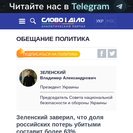
УКР
РОС
НОВОСТИ
ОБЕЩАНИЕ ПОЛИТИКА
ОБЕЩАНИЯ
ЛЕНТА
ПОЛИТИКА
ПОДПИСАТЬСЯ НА ПОЛИТИКА
СОБЫТИЯ
ЭКОНОМИКА
ПОЛИТИКИ
СТАТЬИ
ОБЩЕСТВО
ЗЕЛЕНСКИЙ
ИНФОГРАФИКА
МНЕНИЯ
МИР
ВСЕ ПОЛИТИКИ
Владимир Александрович
ОБЗОРЫ
ПРЕЗИДЕНТ И ОФИС
Президент Украины
ВИДЕО
ДАЙДЖЕСТЫ
ВЕРХОВНАЯ РАДА
Председатель Совета национальной
ПОДДЕРЖАТЬ
безопасности и обороны Украины
КАБИНЕТ МИНИСТРОВ
ГЛАВЫ ОБЛАДМИНИСТРАЦИЙ
СРАВНЕНИЕ ПОЛИТИКОВ
Зеленский заверил, что доля
МЭРЫ
российских потерь убитыми
ВСЕ ПЕРСОНЫ
составит более 63%