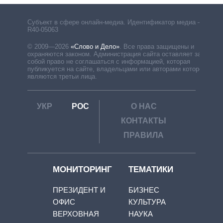
Субъект в сфере онлайн-медиа. Идентификатор медиа –
R40-05063
© 2009—2026
«Слово и Дело»
.
Все права защищены и
охраняются законом. Администрация сайта оставляет за
собой право не соглашаться с информацией, которая
публикуется на сайте, владельцами или авторами которой
являются третьи лица.
УКР
РОС
О НАС
КОНТАКТЫ
ПРАВИЛА
МОНИТОРИНГ
ТЕМАТИКИ
ПРЕЗИДЕНТ И
БИЗНЕС
ОФИС
КУЛЬТУРА
ВЕРХОВНАЯ
НАУКА