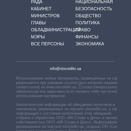
РАДА
НАЦИОНАЛЬНАЯ
КАБИНЕТ
БЕЗОПАСНОСТЬ
МИНИСТРОВ
ОБЩЕСТВО
ГЛАВЫ
ПОЛИТИКА
ОБЛАДМИНИСТРАЦИЙ
ПРАВО
МЭРЫ
ФИНАНСЫ
ВСЕ ПЕРСОНЫ
ЭКОНОМИКА
info@slovoidilo.ua
Использование любых материалов, размещённых на сайте,
разрешается при указании ссылки (для интернет-изданий —
гиперссылки) на www.slovoidilo.ua. Ссылка (гиперссылка)
обязательна вне зависимости от полного либо частичного
использования материалов.
Аналитическая информация об обещаниях политиков и
чиновников, размещенных на портале slovoidilo.ua, а также
информация о состоянии выполнения этих обещаний,
собрана и обработана ООО «ИА Слово и Дело» и является
собственностью ООО «ИА Слово и Дело». Инфографики,
размещенные на портале slovoidilo.ua, созданы ОО «Система
народного контроля Слово и Дело» и являются