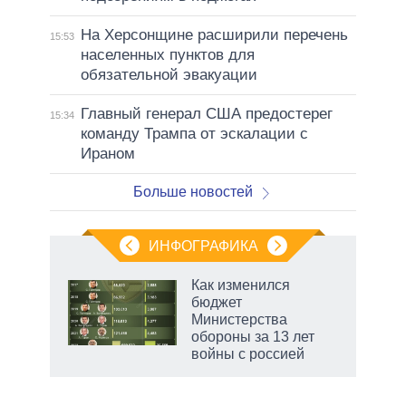
На Херсонщине расширили перечень
15:53
населенных пунктов для
обязательной эвакуации
Главный генерал США предостерег
15:34
команду Трампа от эскалации с
Ираном
Больше новостей
ИНФОГРАФИКА
 как
Как изменился
чипы
бюджет
ды и
Министерства
т на
обороны за 13 лет
войны с россией