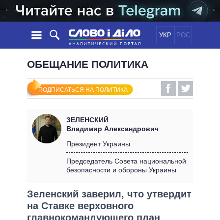
УКР
РОС
НОВОСТИ
ОБЕЩАНИЕ ПОЛИТИКА
ОБЕЩАНИЯ
ЛЕНТА
ПОЛИТИКА
ПОДПИСАТЬСЯ НА ПОЛИТИКА
СОБЫТИЯ
ЭКОНОМИКА
ПОЛИТИКИ
СТАТЬИ
ОБЩЕСТВО
ЗЕЛЕНСКИЙ
ИНФОГРАФИКА
МНЕНИЯ
МИР
ВСЕ ПОЛИТИКИ
Владимир Александрович
ОБЗОРЫ
ПРЕЗИДЕНТ И ОФИС
Президент Украины
ВИДЕО
ДАЙДЖЕСТЫ
ВЕРХОВНАЯ РАДА
Председатель Совета национальной
ПОДДЕРЖАТЬ
безопасности и обороны Украины
КАБИНЕТ МИНИСТРОВ
ГЛАВЫ ОБЛАДМИНИСТРАЦИЙ
СРАВНЕНИЕ ПОЛИТИКОВ
Зеленский заверил, что утвердит
МЭРЫ
на Ставке верховного
ВСЕ ПЕРСОНЫ
главнокомандующего план