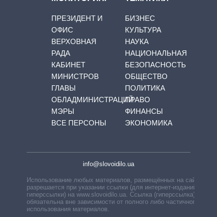
ПРЕЗИДЕНТ И
БИЗНЕС
ОФИС
КУЛЬТУРА
ВЕРХОВНАЯ
НАУКА
РАДА
НАЦИОНАЛЬНАЯ
КАБИНЕТ
БЕЗОПАСНОСТЬ
МИНИСТРОВ
ОБЩЕСТВО
ГЛАВЫ
ПОЛИТИКА
ОБЛАДМИНИСТРАЦИЙ
ПРАВО
МЭРЫ
ФИНАНСЫ
ВСЕ ПЕРСОНЫ
ЭКОНОМИКА
info@slovoidilo.ua
Использование любых материалов, размещённых на сайте,
разрешается при указании ссылки (для интернет-изданий —
гиперссылки) на www.slovoidilo.ua. Ссылка (гиперссылка)
обязательна вне зависимости от полного либо частичного
использования материалов.