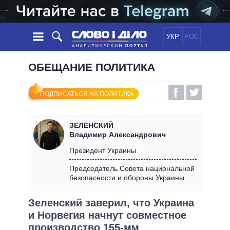
УКР
РОС
НОВОСТИ
ОБЕЩАНИЕ ПОЛИТИКА
ОБЕЩАНИЯ
ЛЕНТА
ПОЛИТИКА
ПОДПИСАТЬСЯ НА ПОЛИТИКА
СОБЫТИЯ
ЭКОНОМИКА
ПОЛИТИКИ
СТАТЬИ
ОБЩЕСТВО
ЗЕЛЕНСКИЙ
ИНФОГРАФИКА
МНЕНИЯ
МИР
ВСЕ ПОЛИТИКИ
Владимир Александрович
ОБЗОРЫ
ПРЕЗИДЕНТ И ОФИС
Президент Украины
ВИДЕО
ДАЙДЖЕСТЫ
ВЕРХОВНАЯ РАДА
Председатель Совета национальной
ПОДДЕРЖАТЬ
безопасности и обороны Украины
КАБИНЕТ МИНИСТРОВ
ГЛАВЫ ОБЛАДМИНИСТРАЦИЙ
СРАВНЕНИЕ ПОЛИТИКОВ
Зеленский заверил, что Украина
МЭРЫ
и Норвегия начнут совместное
ВСЕ ПЕРСОНЫ
производство 155-мм