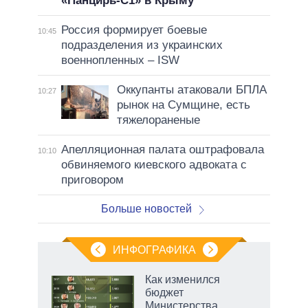
«Панцирь-С1» в Крыму
Россия формирует боевые
10:45
подразделения из украинских
военнопленных – ISW
Оккупанты атаковали БПЛА
10:27
рынок на Сумщине, есть
тяжелораненые
Апелляционная палата оштрафовала
10:10
обвиняемого киевского адвоката с
приговором
Больше новостей
ИНФОГРАФИКА
Как изменился
о
бюджет
Министерства