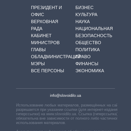
ПРЕЗИДЕНТ И
БИЗНЕС
ОФИС
КУЛЬТУРА
ВЕРХОВНАЯ
НАУКА
РАДА
НАЦИОНАЛЬНАЯ
КАБИНЕТ
БЕЗОПАСНОСТЬ
МИНИСТРОВ
ОБЩЕСТВО
ГЛАВЫ
ПОЛИТИКА
ОБЛАДМИНИСТРАЦИЙ
ПРАВО
МЭРЫ
ФИНАНСЫ
ВСЕ ПЕРСОНЫ
ЭКОНОМИКА
info@slovoidilo.ua
Использование любых материалов, размещённых на сайте,
разрешается при указании ссылки (для интернет-изданий —
гиперссылки) на www.slovoidilo.ua. Ссылка (гиперссылка)
обязательна вне зависимости от полного либо частичного
использования материалов.