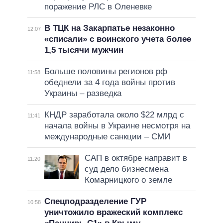
поражение РЛС в Оленевке
В ТЦК на Закарпатье незаконно
12:07
«списали» с воинского учета более
1,5 тысячи мужчин
Больше половины регионов рф
11:58
обеднели за 4 года войны против
Украины – разведка
КНДР заработала около $22 млрд с
11:41
начала войны в Украине несмотря на
международные санкции – СМИ
САП в октябре направит в
11:20
суд дело бизнесмена
Комарницкого о земле
Спецподразделение ГУР
10:58
уничтожило вражеский комплекс