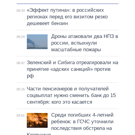
«Эффект путина»: в российских
09:33
регионах перед его визитом резко
дешевеет бензин
Дроны атаковали два НПЗ в
09:24
россии, вспыхнули
масштабные пожары
Зеленский и Сибига отреагировали на
08:47
принятие «адских санкций» против
рф
Части пенсионеров и получателей
05:15
соцвыплат нужно сменить банк до 15
сентября: кого это касается
Среди погибших 4-летний
04:51
ребенок: в ГСЧС уточнили
последствия обстрела на
Киевщине