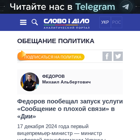
УКР
РОС
НОВОСТИ
ОБЕЩАНИЕ ПОЛИТИКА
ОБЕЩАНИЯ
ЛЕНТА
ПОЛИТИКА
ПОДПИСАТЬСЯ НА ПОЛИТИКА
СОБЫТИЯ
ЭКОНОМИКА
ПОЛИТИКИ
СТАТЬИ
ОБЩЕСТВО
ФЕДОРОВ
ИНФОГРАФИКА
МНЕНИЯ
МИР
ВСЕ ПОЛИТИКИ
Михаил Альбертович
ОБЗОРЫ
ПРЕЗИДЕНТ И ОФИС
ВИДЕО
ДАЙДЖЕСТЫ
ВЕРХОВНАЯ РАДА
Федоров пообещал запуск услуги
ПОДДЕРЖАТЬ
«Сообщение о плохой связи» в
КАБИНЕТ МИНИСТРОВ
«Дии»
ГЛАВЫ ОБЛАДМИНИСТРАЦИЙ
СРАВНЕНИЕ ПОЛИТИКОВ
17 декабря 2024 года первый
МЭРЫ
вицепремьер-министр — министр
ВСЕ ПЕРСОНЫ