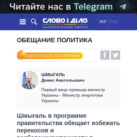
УКР
РОС
НОВОСТИ
ОБЕЩАНИЕ ПОЛИТИКА
ОБЕЩАНИЯ
ЛЕНТА
ПОЛИТИКА
ПОДПИСАТЬСЯ НА ПОЛИТИКА
СОБЫТИЯ
ЭКОНОМИКА
ПОЛИТИКИ
СТАТЬИ
ОБЩЕСТВО
ШМЫГАЛЬ
ИНФОГРАФИКА
МНЕНИЯ
МИР
ВСЕ ПОЛИТИКИ
Денис Анатольевич
ОБЗОРЫ
ПРЕЗИДЕНТ И ОФИС
Первый вице-премьер-министр
ВИДЕО
Украины - Министр энергетики
ДАЙДЖЕСТЫ
ВЕРХОВНАЯ РАДА
Украины
ПОДДЕРЖАТЬ
КАБИНЕТ МИНИСТРОВ
Шмыгаль в программе
ГЛАВЫ ОБЛАДМИНИСТРАЦИЙ
СРАВНЕНИЕ ПОЛИТИКОВ
правительства обещает избежать
МЭРЫ
перекосов и
ВСЕ ПЕРСОНЫ