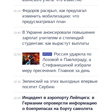
Федоров раскрыл, как предлагал
01:24
изменить мобилизацию: что
предусматривал план
В Украине анонсировали повышение
23:45
зарплат учителям и стипендий
студентам: как вырастут выплаты
Россия ударила по
ИТОГИ
22:53
Лозовой и Павлограду, а
Стефанишиной избрали
меру пресечения. Главное за день
Зеленский на этих выходных впервые
22:32
посетит Сербию
Инцидент в аэропорту Лейпцига: в
22:03
Германии опровергли информацию
о боеприпасах на борту самолета