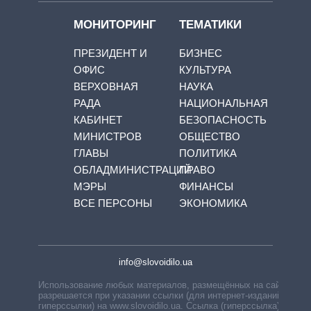
МОНИТОРИНГ
ТЕМАТИКИ
ПРЕЗИДЕНТ И
БИЗНЕС
ОФИС
КУЛЬТУРА
ВЕРХОВНАЯ
НАУКА
РАДА
НАЦИОНАЛЬНАЯ
КАБИНЕТ
БЕЗОПАСНОСТЬ
МИНИСТРОВ
ОБЩЕСТВО
ГЛАВЫ
ПОЛИТИКА
ОБЛАДМИНИСТРАЦИЙ
ПРАВО
МЭРЫ
ФИНАНСЫ
ВСЕ ПЕРСОНЫ
ЭКОНОМИКА
info@slovoidilo.ua
Использование любых материалов, размещённых на сайте,
разрешается при указании ссылки (для интернет-изданий —
гиперссылки) на www.slovoidilo.ua. Ссылка (гиперссылка)