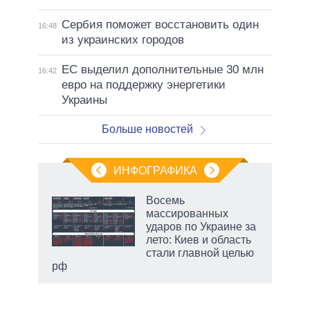
Сербия поможет восстановить один
16:48
из украинских городов
ЕС выделил дополнительные 30 млн
16:42
евро на поддержку энергетики
Украины
Больше новостей
ИНФОГРАФИКА
 как
Восемь
чипы
массированных
ды и
ударов по Украине за
т на
лето: Киев и область
стали главной целью
рф