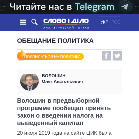
УКР
РОС
НОВОСТИ
ОБЕЩАНИЕ ПОЛИТИКА
ОБЕЩАНИЯ
ЛЕНТА
ПОЛИТИКА
ПОДПИСАТЬСЯ НА ПОЛИТИКА
СОБЫТИЯ
ЭКОНОМИКА
ПОЛИТИКИ
СТАТЬИ
ОБЩЕСТВО
ВОЛОШИН
ИНФОГРАФИКА
МНЕНИЯ
МИР
ВСЕ ПОЛИТИКИ
Олег Анатольевич
ОБЗОРЫ
ПРЕЗИДЕНТ И ОФИС
ВИДЕО
ДАЙДЖЕСТЫ
ВЕРХОВНАЯ РАДА
Волошин в предвыборной
ПОДДЕРЖАТЬ
программе пообещал принять
КАБИНЕТ МИНИСТРОВ
закон о введении налога на
ГЛАВЫ ОБЛАДМИНИСТРАЦИЙ
СРАВНЕНИЕ ПОЛИТИКОВ
выведенный капитал
МЭРЫ
20 июля 2019 года на сайте ЦИК была
ВСЕ ПЕРСОНЫ