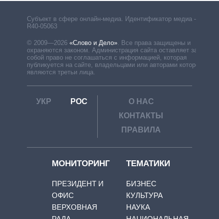
Субъект в сфере онлайн-медиа. Идентификатор медиа –
R40-05063
© 2009—2026
«Слово и Дело»
.
Все права защищены и
охраняются законом. Администрация сайта оставляет за
собой право не соглашаться с информацией, которая
публикуется на сайте, владельцами или авторами которой
являются третьи лица.
УКР
РОС
О НАС
КОНТАКТЫ
ПРАВИЛА
МОНИТОРИНГ
ТЕМАТИКИ
ПРЕЗИДЕНТ И
БИЗНЕС
ОФИС
КУЛЬТУРА
ВЕРХОВНАЯ
НАУКА
РАДА
НАЦИОНАЛЬНАЯ