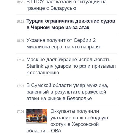
В ГПСУ рассказали о ситуации на
18:23
границе с Беларусью
Турция ограничила движение судов
18:12
в Черном море из-за атак
Украина получит от Сербии 2
18:01
миллиона евро: на что направят
Маск не дает Украине использовать
17:34
Starlink для ударов по рф и призывает
к соглашению
В Сумской области умер мужчина,
17:27
раненный в результате вражеской
атаки на рынок в Белополье
Оккупанты получили
17:01
указание на «свободную
охоту» в Херсонской
области – ОВА