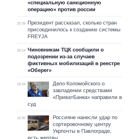
«специальную санкционную
операцию» против россии
Президент рассказал, сколько стран
20:39
присоединилось к созданию системы
FREYJA
Чиновникам ТЦК сообщили о
20:14
подозрении из-за случаев
фиктивных мобилизаций в реестре
«Оберег»
Дело Коломойского о
19:34
завладении средствами
«ПриватБанка» направили в
суд
Россияне нанесли удар по
19:30
сортировочному центру
Укрпочты в Павлограде,
есть жертвы