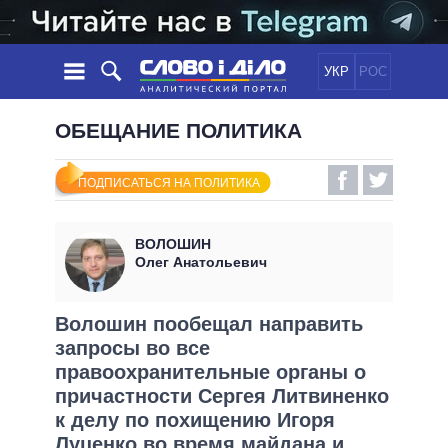
УКР
РОС
НОВОСТИ
ОБЕЩАНИЕ ПОЛИТИКА
ОБЕЩАНИЯ
ЛЕНТА
ПОЛИТИКА
ПОДПИСАТЬСЯ НА ПОЛИТИКА
СОБЫТИЯ
ЭКОНОМИКА
ПОЛИТИКИ
СТАТЬИ
ОБЩЕСТВО
ВОЛОШИН
ИНФОГРАФИКА
МНЕНИЯ
МИР
ВСЕ ПОЛИТИКИ
Олег Анатольевич
ОБЗОРЫ
ПРЕЗИДЕНТ И ОФИС
ВИДЕО
ДАЙДЖЕСТЫ
ВЕРХОВНАЯ РАДА
Волошин пообещал направить
ПОДДЕРЖАТЬ
запросы во все
КАБИНЕТ МИНИСТРОВ
правоохранительные органы о
ГЛАВЫ ОБЛАДМИНИСТРАЦИЙ
СРАВНЕНИЕ ПОЛИТИКОВ
причастности Сергея Литвиненко
МЭРЫ
к делу по похищению Игоря
ВСЕ ПЕРСОНЫ
Луценко во время майдана и