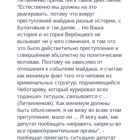
Литвиненко причастен к таким действиям.
"Естественно мы должны на это
реагировать, потому что вокруг
преступлений майдана разные истории, с
Булатовым и так далее… Но Ваша
история и история Вербицкого не
вызывает ни у кого сомнения, в том что
это было действительно преступление и
совершённое абсолютно по политическим
мотивам. Поэтому не зависимо от
отношения к событиям майдана, я считаю
как минимум факт того что человек из
криминальных структур, подчиняющийся
Чеботареву, который курировал всех
тоданших титушок, связывается с ...
(Литвиненком). Как минимум должны
быть объяснения, я не вижу во всем этом
притупления, мало ли ... Я могу вам, как
депутат пообещать направить запросы во
все правоохранительные органы", -
пообещал прояснить ситуацию депутат