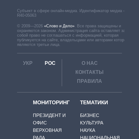
Субъект в сфере онлайн-медиа. Идентификатор медиа –
R40-05063
© 2009—2026
«Слово и Дело»
.
Все права защищены и
охраняются законом. Администрация сайта оставляет за
собой право не соглашаться с информацией, которая
публикуется на сайте, владельцами или авторами которой
являются третьи лица.
УКР
РОС
О НАС
КОНТАКТЫ
ПРАВИЛА
МОНИТОРИНГ
ТЕМАТИКИ
ПРЕЗИДЕНТ И
БИЗНЕС
ОФИС
КУЛЬТУРА
ВЕРХОВНАЯ
НАУКА
РАДА
НАЦИОНАЛЬНАЯ