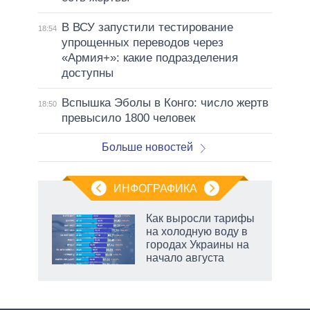
В ВСУ запустили тестирование
18:54
упрощенных переводов через
«Армия+»: какие подразделения
доступны
Вспышка Эболы в Конго: число жертв
18:50
превысило 1800 человек
Больше новостей
ИНФОГРАФИКА
Как выросли тарифы
на холодную воду в
городах Украины на
ет
начало августа
маги