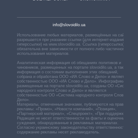
info@slovoidilo.ua
Использование любых материалов, размещённых на сайте,
разрешается при указании ссылки (для интернет-изданий —
гиперссылки) на www.slovoidilo.ua. Ссылка (гиперссылка)
обязательна вне зависимости от полного либо частичного
использования материалов.
Аналитическая информация об обещаниях политиков и
чиновников, размещенных на портале slovoidilo.ua, а также
информация о состоянии выполнения этих обещаний,
собрана и обработана ООО «ИА Слово и Дело» и является
собственностью ООО «ИА Слово и Дело». Инфографики,
размещенные на портале slovoidilo.ua, созданы ОО «Система
народного контроля Слово и Дело» и являются
собственностью ОО «Система народного контроля Слово и
Дело».
Материалы, отмеченные значками, публикуются на правах
рекламы: «Промо», «Новости компаний», «Позиция»,
«Партнерский материал», «Спецпроект», «При поддержке».
Редакция не несет ответственности за факты и оценочные
суждения, обнародованные в рекламных материалах.
Согласно украинскому законодательству ответственность за
содержание рекламы несет рекламодатель.