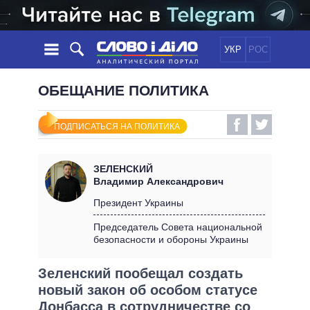
УКР
РОС
НОВОСТИ
ОБЕЩАНИЕ ПОЛИТИКА
ОБЕЩАНИЯ
ЛЕНТА
ПОЛИТИКА
ПОДПИСАТЬСЯ НА ПОЛИТИКА
СОБЫТИЯ
ЭКОНОМИКА
ПОЛИТИКИ
СТАТЬИ
ОБЩЕСТВО
ЗЕЛЕНСКИЙ
ИНФОГРАФИКА
МНЕНИЯ
МИР
ВСЕ ПОЛИТИКИ
Владимир Александрович
ОБЗОРЫ
ПРЕЗИДЕНТ И ОФИС
Президент Украины
ВИДЕО
ДАЙДЖЕСТЫ
ВЕРХОВНАЯ РАДА
Председатель Совета национальной
ПОДДЕРЖАТЬ
безопасности и обороны Украины
КАБИНЕТ МИНИСТРОВ
ГЛАВЫ ОБЛАДМИНИСТРАЦИЙ
СРАВНЕНИЕ ПОЛИТИКОВ
Зеленский пообещал создать
МЭРЫ
новый закон об особом статусе
ВСЕ ПЕРСОНЫ
Донбасса в сотрудничестве со