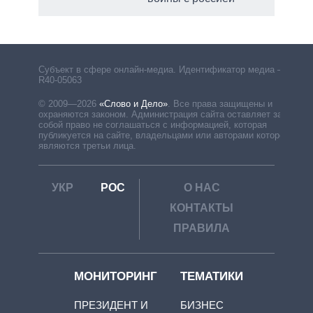
Субъект в сфере онлайн-медиа. Идентификатор медиа –
R40-05063
© 2009—2026
«Слово и Дело»
.
Все права защищены и
охраняются законом. Администрация сайта оставляет за
собой право не соглашаться с информацией, которая
публикуется на сайте, владельцами или авторами которой
являются третьи лица.
УКР
РОС
О НАС
КОНТАКТЫ
ПРАВИЛА
МОНИТОРИНГ
ТЕМАТИКИ
ПРЕЗИДЕНТ И
БИЗНЕС