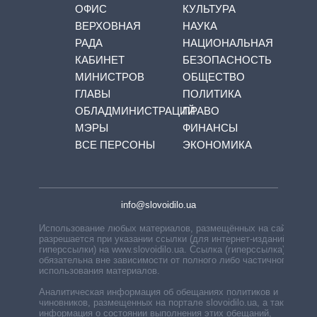
ОФИС
КУЛЬТУРА
ВЕРХОВНАЯ
НАУКА
РАДА
НАЦИОНАЛЬНАЯ
КАБИНЕТ
БЕЗОПАСНОСТЬ
МИНИСТРОВ
ОБЩЕСТВО
ГЛАВЫ
ПОЛИТИКА
ОБЛАДМИНИСТРАЦИЙ
ПРАВО
МЭРЫ
ФИНАНСЫ
ВСЕ ПЕРСОНЫ
ЭКОНОМИКА
info@slovoidilo.ua
Использование любых материалов, размещённых на сайте,
разрешается при указании ссылки (для интернет-изданий —
гиперссылки) на www.slovoidilo.ua. Ссылка (гиперссылка)
обязательна вне зависимости от полного либо частичного
использования материалов.
Аналитическая информация об обещаниях политиков и
чиновников, размещенных на портале slovoidilo.ua, а также
информация о состоянии выполнения этих обещаний,