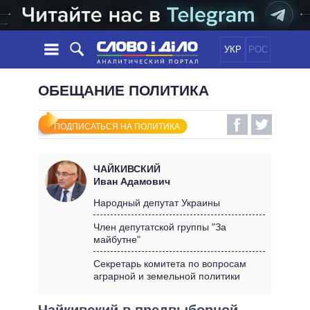
УКР
РОС
НОВОСТИ
ОБЕЩАНИЕ ПОЛИТИКА
ОБЕЩАНИЯ
ЛЕНТА
ПОЛИТИКА
ПОДПИСАТЬСЯ НА ПОЛИТИКА
СОБЫТИЯ
ЭКОНОМИКА
ПОЛИТИКИ
СТАТЬИ
ОБЩЕСТВО
ЧАЙКИВСКИЙ
ИНФОГРАФИКА
МНЕНИЯ
МИР
ВСЕ ПОЛИТИКИ
Иван Адамович
ОБЗОРЫ
ПРЕЗИДЕНТ И ОФИС
Народный депутат Украины
ВИДЕО
ДАЙДЖЕСТЫ
ВЕРХОВНАЯ РАДА
Член депутатской группы "За
ПОДДЕРЖАТЬ
майбутне"
КАБИНЕТ МИНИСТРОВ
ГЛАВЫ ОБЛАДМИНИСТРАЦИЙ
Секретарь комитета по вопросам
СРАВНЕНИЕ ПОЛИТИКОВ
аграрной и земельной политики
МЭРЫ
ВСЕ ПЕРСОНЫ
Чайкивский в предвыборной