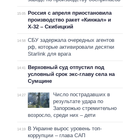
Россия с апреля приостановила
15:05
производство ракет «Кинжал» и
Х-32 – Скибицкий
СБУ задержала очередных агентов
14:58
рф, которые активировали десятки
Starlink для врага
Верховный суд отпустил под
14:41
условный срок экс-главу села на
Сумщине
Число пострадавших в
14:27
результате удара по
Запорожью стремительно
возросло, среди них – дети
В Украине вырос уровень топ-
14:19
коррупции – глава САП