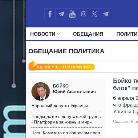
НОВОСТИ
ОБЕЩАНИЯ
ПОЛИТИ
ВСЕ ПОЛИТИКИ
ПРЕЗИДЕНТ И ОФ
ОБЕЩАНИЕ ПОЛИТИКА
ПОДПИСАТЬСЯ НА ПОЛИТИКА
Бойко п
БОЙКО
блок" п
Юрий Анатольевич
6 апреля 
что фракц
Народный депутат Украины
Ульяны Су
Председатель депутатской группы
Сказано 6 а
«Платформа за жизнь и мир»
Член Комитета по вопросам прав