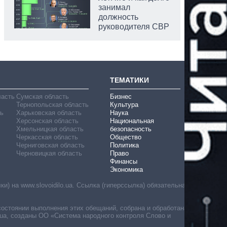
занимал
должность
руководителя СВР
ТЕМАТИКИ
ласть
Сумская область
Бизнес
Тернопольская область
Культура
ь
Харьковская область
Наука
Херсонская область
Национальная
Хмельницкая область
безопасность
Черкасская область
Общество
Черниговская область
Политика
Черновицкая область
Право
Финансы
Экономика
) на www.slovoidilo.ua. Ссылка (гиперссылка) обязательна
состоянии выполнения этих обещаний, собрана и обработана
ua, созданы ОО «Система народного контроля Слово и