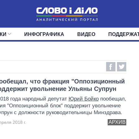
КИ
ИНФОГРАФИКА
ВИДЕО
ПОДДЕРЖА
ИС
ЛЕНТА
ВЕРХОВНАЯ РАДА
СОБЫТИЯ
СТАТЬИ
КАБИНЕТ МИНИСТРОВ
МНЕНИЯ
ОБЗОРЫ
ГЛАВЫ ОБЛАДМИНИ
ДАЙДЖЕСТЫ
ПОЛИТИКА
ДЕПУТАТЫ
ЭКОНОМИКА
КОМИТЕТЫ
ФРАКЦИИ
ОБЩЕСТВО
ОКРУГА
МИР
ообещал, что фракция "Оппозиционный
оддержит увольнение Ульяны Супрун
2018 года народный депутат
Юрий Бойко
пообещал,
ия "Оппозиционный блок" поддержит увольнение
прун с должности руководительницы Минздрава.
АРХИВ
преля 2018 г.