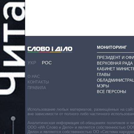
МОНИТОРИНГ
ПРЕЗИДЕНТ И ОФ
УКР
РОС
ВЕРХОВНАЯ РАДА
КАБИНЕТ МИНИСТ
ГЛАВЫ
О НАС
ОБЛАДМИНИСТРА
КОНТАКТЫ
МЭРЫ
ПРАВИЛА
ВСЕ ПЕРСОНЫ
Использование любых материалов, размещённых на сайте,
вне зависимости от полного либо частичного использова
Аналитическая информация об обещаниях политиков и чин
ООО «ИА Слово и Дело» и является собственностью ООО 
Дело» и являются собственностью ОО «Система народног