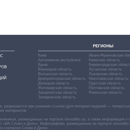
на чипы за
последние годы и
что прогнозируют
на 2027-й
РЕГИОНЫ
Киев
Ивано-Франковская об
ИС
Автономная республика
Киевская область
Крым
Кировоградская област
РОВ
Винницкая область
Луганская область
Волынская область
Львовская область
ЦИЙ
Днепропетровская область
Николаевская область
Донецкая область
Одесская область
Житомирская область
Полтавская область
Закарпатская область
Ровенская область
Запорожская область
 разрешается при указании ссылки (для интернет-изданий — гиперссылки
ния материалов.
овников, размещенных на портале slovoidilo.ua, а также информация о 
«ИА Слово и Дело». Инфографики, размещенные на портале slovoidilo.
о контроля Слово и Дело».