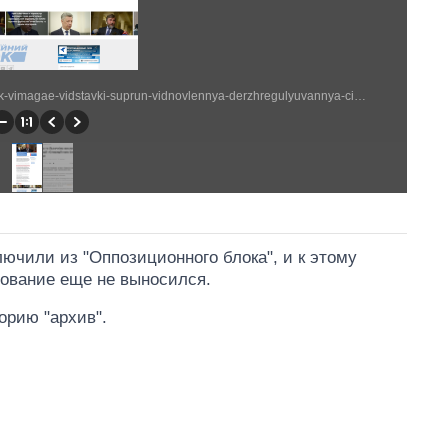
http://opposition.org.ua/uk/news/yurij-bojko-opozicjjnijj-blok-vimagae-vidstavki-suprun-vidnovlennya-derzhregulyuvannya-cin-na-tovari-persho-neobkhidnosti-ta-ukhvalennya-zakonoproektiv-shhodo-pidtrimki-pereselenciv.html (1600 × 2583)
лючили из "Оппозиционного блока", и к этому
сование еще не выносился.
орию "архив".