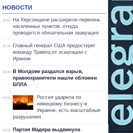
НОВОСТИ
На Херсонщине расширили перечень
15:53
населенных пунктов, откуда
проводится обязательная эвакуация
Главный генерал США предостерег
15:34
команду Трампа от эскалации с
Ираном
В Молдове раздался взрыв,
15:09
правоохранители нашли обломки
БПЛА
Россия ударила по
14:42
немецкому бизнесу в
Украине, есть масштабные
разрушения
Партия Мадяра выдвинула
14:33