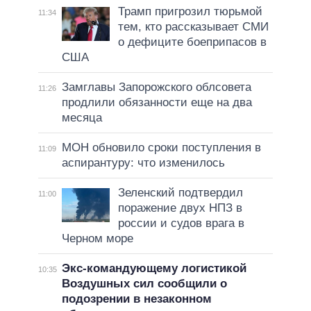
Трамп пригрозил тюрьмой
11:34
тем, кто рассказывает СМИ
о дефиците боеприпасов в
США
Замглавы Запорожского облсовета
11:26
продлили обязанности еще на два
месяца
МОН обновило сроки поступления в
11:09
аспирантуру: что изменилось
Зеленский подтвердил
11:00
поражение двух НПЗ в
россии и судов врага в
Черном море
Экс-командующему логистикой
10:35
Воздушных сил сообщили о
подозрении в незаконном