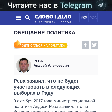
УКР
РОС
НОВОСТИ
ОБЕЩАНИЕ ПОЛИТИКА
ОБЕЩАНИЯ
ЛЕНТА
ПОЛИТИКА
ПОДПИСАТЬСЯ НА ПОЛИТИКА
СОБЫТИЯ
ЭКОНОМИКА
ПОЛИТИКИ
СТАТЬИ
ОБЩЕСТВО
РЕВА
ИНФОГРАФИКА
МНЕНИЯ
МИР
ВСЕ ПОЛИТИКИ
Андрей Алексеевич
ОБЗОРЫ
ПРЕЗИДЕНТ И ОФИС
ВИДЕО
ДАЙДЖЕСТЫ
ВЕРХОВНАЯ РАДА
Рева заявил, что не будет
ПОДДЕРЖАТЬ
участвовать в следующих
КАБИНЕТ МИНИСТРОВ
выборах в Раду
ГЛАВЫ ОБЛАДМИНИСТРАЦИЙ
СРАВНЕНИЕ ПОЛИТИКОВ
9 октября 2017 года министр социальной
МЭРЫ
политики
Андрей Рева
заявил, что не
ВСЕ ПЕРСОНЫ