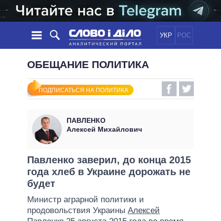
УКР
РОС
НОВОСТИ
ОБЕЩАНИЕ ПОЛИТИКА
ОБЕЩАНИЯ
ЛЕНТА
ПОЛИТИКА
ПОДПИСАТЬСЯ НА ПОЛИТИКА
СОБЫТИЯ
ЭКОНОМИКА
ПОЛИТИКИ
СТАТЬИ
ОБЩЕСТВО
ПАВЛЕНКО
ИНФОГРАФИКА
МНЕНИЯ
МИР
ВСЕ ПОЛИТИКИ
Алексей Михайлович
ОБЗОРЫ
ПРЕЗИДЕНТ И ОФИС
ВИДЕО
ДАЙДЖЕСТЫ
ВЕРХОВНАЯ РАДА
Павленко заверил, до конца 2015
ПОДДЕРЖАТЬ
года хлеб в Украине дорожать не
КАБИНЕТ МИНИСТРОВ
будет
ГЛАВЫ ОБЛАДМИНИСТРАЦИЙ
СРАВНЕНИЕ ПОЛИТИКОВ
Министр аграрной политики и
МЭРЫ
продовольствия Украины
Алексей
ВСЕ ПЕРСОНЫ