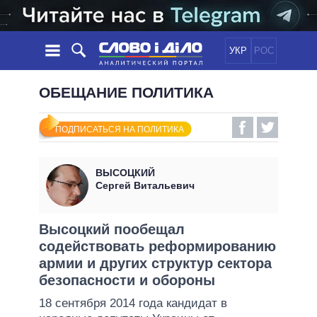
УКР
РОС
НОВОСТИ
ОБЕЩАНИЕ ПОЛИТИКА
ОБЕЩАНИЯ
ЛЕНТА
ПОЛИТИКА
ПОДПИСАТЬСЯ НА ПОЛИТИКА
СОБЫТИЯ
ЭКОНОМИКА
ПОЛИТИКИ
СТАТЬИ
ОБЩЕСТВО
ВЫСОЦКИЙ
ИНФОГРАФИКА
МНЕНИЯ
МИР
ВСЕ ПОЛИТИКИ
Сергей Витальевич
ОБЗОРЫ
ПРЕЗИДЕНТ И ОФИС
ВИДЕО
ДАЙДЖЕСТЫ
ВЕРХОВНАЯ РАДА
Высоцкий пообещал
ПОДДЕРЖАТЬ
содействовать реформированию
КАБИНЕТ МИНИСТРОВ
армии и других структур сектора
ГЛАВЫ ОБЛАДМИНИСТРАЦИЙ
СРАВНЕНИЕ ПОЛИТИКОВ
безопасности и обороны
МЭРЫ
18 сентября 2014 года кандидат в
ВСЕ ПЕРСОНЫ