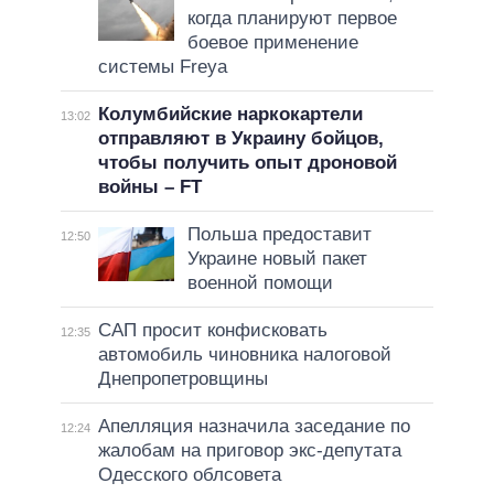
когда планируют первое
боевое применение
системы Freya
Колумбийские наркокартели
13:02
отправляют в Украину бойцов,
чтобы получить опыт дроновой
войны – FT
Польша предоставит
12:50
Украине новый пакет
военной помощи
САП просит конфисковать
12:35
автомобиль чиновника налоговой
Днепропетровщины
Апелляция назначила заседание по
12:24
жалобам на приговор экс-депутата
Одесского облсовета