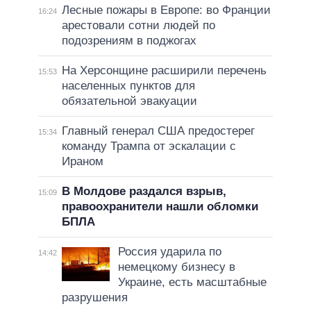
Лесные пожары в Европе: во Франции
16:24
арестовали сотни людей по
подозрениям в поджогах
На Херсонщине расширили перечень
15:53
населенных пунктов для
обязательной эвакуации
Главный генерал США предостерег
15:34
команду Трампа от эскалации с
Ираном
В Молдове раздался взрыв,
15:09
правоохранители нашли обломки
БПЛА
Россия ударила по
14:42
немецкому бизнесу в
Украине, есть масштабные
разрушения