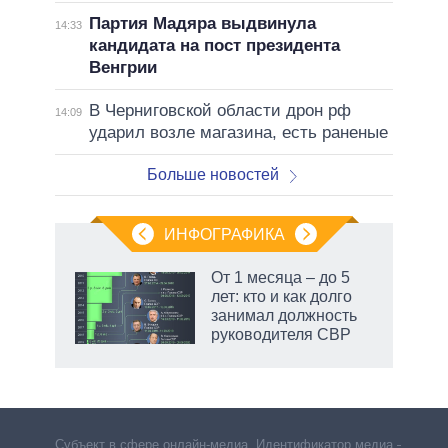
Партия Мадяра выдвинула
14:33
кандидата на пост президента
Венгрии
В Черниговской области дрон рф
14:09
ударил возле магазина, есть раненые
Больше новостей
ИНФОГРАФИКА
 как
От 1 месяца – до 5
чипы
лет: кто и как долго
ды и
занимал должность
т на
руководителя СВР
Субъект в сфере онлайн-медиа. Идентификатор медиа –