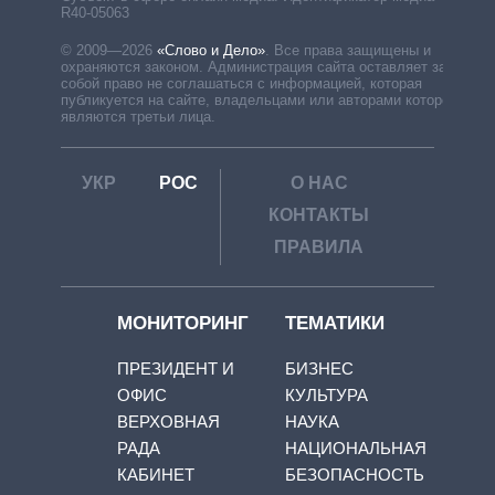
R40-05063
© 2009—2026
«Слово и Дело»
.
Все права защищены и
охраняются законом. Администрация сайта оставляет за
собой право не соглашаться с информацией, которая
публикуется на сайте, владельцами или авторами которой
являются третьи лица.
УКР
РОС
О НАС
КОНТАКТЫ
ПРАВИЛА
МОНИТОРИНГ
ТЕМАТИКИ
ПРЕЗИДЕНТ И
БИЗНЕС
ОФИС
КУЛЬТУРА
ВЕРХОВНАЯ
НАУКА
РАДА
НАЦИОНАЛЬНАЯ
КАБИНЕТ
БЕЗОПАСНОСТЬ