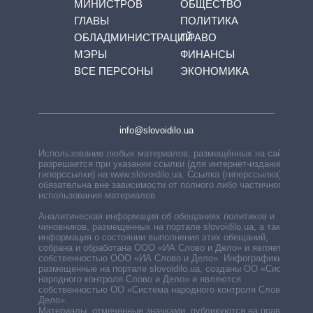
МИНИСТРОВ
ОБЩЕСТВО
ГЛАВЫ
ПОЛИТИКА
ОБЛАДМИНИСТРАЦИЙ
ПРАВО
МЭРЫ
ФИНАНСЫ
ВСЕ ПЕРСОНЫ
ЭКОНОМИКА
info@slovoidilo.ua
Использование любых материалов, размещённых на сайте,
разрешается при указании ссылки (для интернет-изданий —
гиперссылки) на www.slovoidilo.ua. Ссылка (гиперссылка)
обязательна вне зависимости от полного либо частичного
использования материалов.
Аналитическая информация об обещаниях политиков и
чиновников, размещенных на портале slovoidilo.ua, а также
информация о состоянии выполнения этих обещаний,
собрана и обработана ООО «ИА Слово и Дело» и является
собственностью ООО «ИА Слово и Дело». Инфографики,
размещенные на портале slovoidilo.ua, созданы ОО «Система
народного контроля Слово и Дело» и являются
собственностью ОО «Система народного контроля Слово и
Дело».
Материалы, отмеченные значками, публикуются на правах