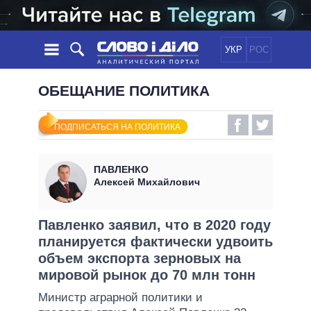
УКР
РОС
НОВОСТИ
ОБЕЩАНИЕ ПОЛИТИКА
ОБЕЩАНИЯ
ЛЕНТА
ПОЛИТИКА
ПОДПИСАТЬСЯ НА ПОЛИТИКА
СОБЫТИЯ
ЭКОНОМИКА
ПОЛИТИКИ
СТАТЬИ
ОБЩЕСТВО
ПАВЛЕНКО
ИНФОГРАФИКА
МНЕНИЯ
МИР
ВСЕ ПОЛИТИКИ
Алексей Михайлович
ОБЗОРЫ
ПРЕЗИДЕНТ И ОФИС
ВИДЕО
ДАЙДЖЕСТЫ
ВЕРХОВНАЯ РАДА
Павленко заявил, что в 2020 году
ПОДДЕРЖАТЬ
планируется фактически удвоить
КАБИНЕТ МИНИСТРОВ
объем экспорта зерновых на
ГЛАВЫ ОБЛАДМИНИСТРАЦИЙ
СРАВНЕНИЕ ПОЛИТИКОВ
мировой рынок до 70 млн тонн
МЭРЫ
Министр аграрной политики и
ВСЕ ПЕРСОНЫ