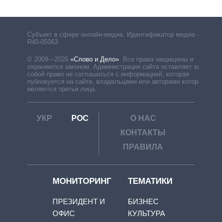
Субъект в сфере онлайн-медиа. Идентификатор медиа –
R40-05063
© 2009—2026
«Слово и Дело»
.
Все права защищены и
охраняются законом. Администрация сайта оставляет за
собой право не соглашаться с информацией, которая
публикуется на сайте, владельцами или авторами которой
являются третьи лица.
УКР
РОС
О НАС
КОНТАКТЫ
ПРАВИЛА
МОНИТОРИНГ
ТЕМАТИКИ
ПРЕЗИДЕНТ И
БИЗНЕС
ОФИС
КУЛЬТУРА