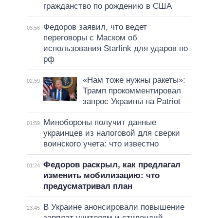
гражданство по рождению в США
Федоров заявил, что ведет
03:56
переговоры с Маском об
использования Starlink для ударов по
рф
«Нам тоже нужны ракеты»:
02:59
Трамп прокомментировал
запрос Украины на Patriot
Минобороны получит данные
01:59
украинцев из налоговой для сверки
воинского учета: что известно
Федоров раскрыл, как предлагал
01:24
изменить мобилизацию: что
предусматривал план
В Украине анонсировали повышение
23:45
зарплат учителям и стипендий