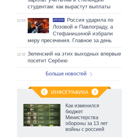
студентам: как вырастут выплаты
Россия ударила по
ИТОГИ
22:53
Лозовой и Павлограду, а
Стефанишиной избрали
меру пресечения. Главное за день
Зеленский на этих выходных впервые
22:32
посетит Сербию
Больше новостей
ИНФОГРАФИКА
Как изменился
о
бюджет
Министерства
обороны за 13 лет
ic
войны с россией
рф