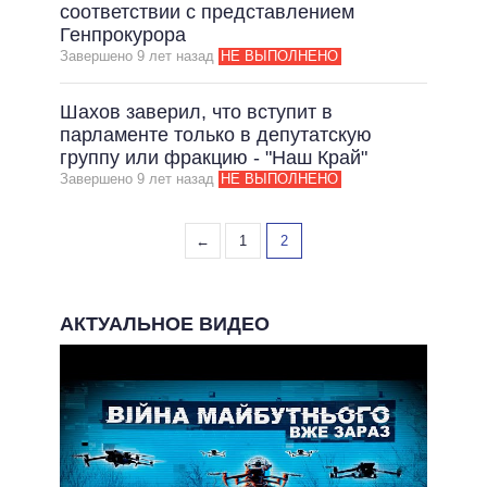
ОБЕЩАНИЯ В ПРОЦЕССЕ
соответствии с представлением
Генпрокурора
ВСЕ ОБЕЩАНИЯ
Завершено 9 лет назад
НЕ ВЫПОЛНЕНО
АРХИВНЫЕ ОБЕЩАНИЯ
Шахов заверил, что вступит в
парламенте только в депутатскую
группу или фракцию - "Наш Край"
Завершено 9 лет назад
НЕ ВЫПОЛНЕНО
←
1
2
АКТУАЛЬНОЕ ВИДЕО