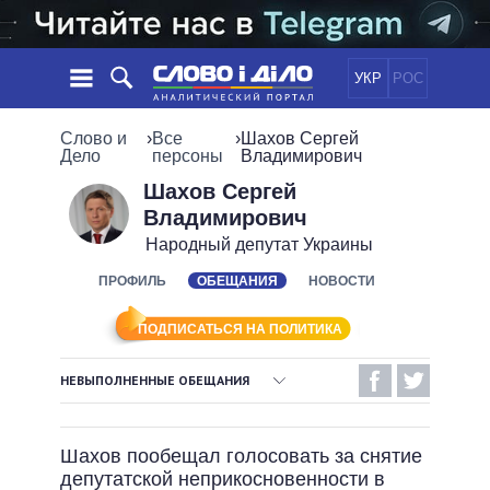
УКР
РОС
НОВОСТИ
Слово и
›
Все
›
Шахов Сергей
Дело
персоны
Владимирович
ОБЕЩАНИЯ
ЛЕНТА
ПОЛИТИКА
Шахов Сергей
Владимирович
СОБЫТИЯ
ЭКОНОМИКА
ПОЛИТИКИ
Народный депутат Украины
СТАТЬИ
ОБЩЕСТВО
ИНФОГРАФИКА
ПРОФИЛЬ
ОБЕЩАНИЯ
НОВОСТИ
МНЕНИЯ
МИР
ВСЕ ПОЛИТИКИ
ОБЗОРЫ
ПРЕЗИДЕНТ И ОФИС
ВИДЕО
ПОДПИСАТЬСЯ НА ПОЛИТИКА
ДАЙДЖЕСТЫ
ВЕРХОВНАЯ РАДА
ПОДДЕРЖАТЬ
КАБИНЕТ МИНИСТРОВ
НЕВЫПОЛНЕННЫЕ ОБЕЩАНИЯ
ГЛАВЫ ОБЛАДМИНИСТРАЦИЙ
ВЫПОЛНЕННЫЕ ОБЕЩАНИЯ
СРАВНЕНИЕ ПОЛИТИКОВ
МЭРЫ
Шахов пообещал голосовать за снятие
НЕВЫПОЛНЕННЫЕ ОБЕЩАНИЯ
ВСЕ ПЕРСОНЫ
депутатской неприкосновенности в