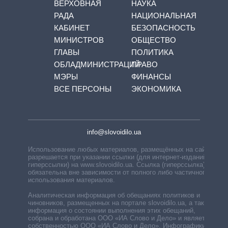
ВЕРХОВНАЯ
НАУКА
РАДА
НАЦИОНАЛЬНАЯ
КАБИНЕТ
БЕЗОПАСНОСТЬ
МИНИСТРОВ
ОБЩЕСТВО
ГЛАВЫ
ПОЛИТИКА
ОБЛАДМИНИСТРАЦИЙ
ПРАВО
МЭРЫ
ФИНАНСЫ
ВСЕ ПЕРСОНЫ
ЭКОНОМИКА
info@slovoidilo.ua
Использование любых материалов, размещённых на сайте,
разрешается при указании ссылки (для интернет-изданий —
гиперссылки) на www.slovoidilo.ua. Ссылка (гиперссылка)
обязательна вне зависимости от полного либо частичного
использования материалов.
Аналитическая информация об обещаниях политиков и
чиновников, размещенных на портале slovoidilo.ua, а также
информация о состоянии выполнения этих обещаний,
собрана и обработана ООО «ИА Слово и Дело» и является
собственностью ООО «ИА Слово и Дело». Инфографики,