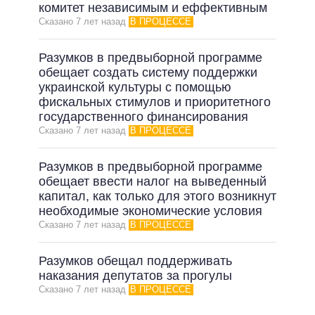
ОБЕЩАНИЯ В ПРОЦЕССЕ
комитет независимым и еффективным
Сказано 7 лет назад
В ПРОЦЕССЕ
ВСЕ ОБЕЩАНИЯ
АРХИВНЫЕ ОБЕЩАНИЯ
Разумков в предвыборной программе
обещает создать систему поддержки
украинской культуры с помощью
фискальных стимулов и приоритетного
государственного финансирования
Сказано 7 лет назад
В ПРОЦЕССЕ
Разумков в предвыборной программе
обещает ввести налог на выведенный
капитал, как только для этого возникнут
необходимые экономические условия
Сказано 7 лет назад
В ПРОЦЕССЕ
Разумков обещал поддерживать
наказания депутатов за прогулы
Сказано 7 лет назад
В ПРОЦЕССЕ