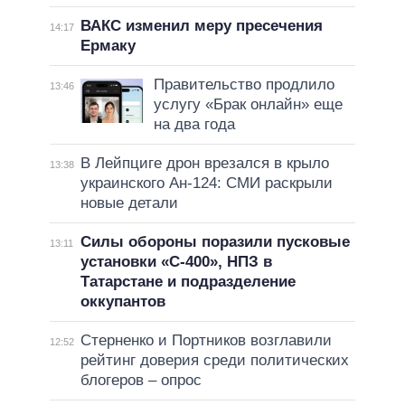
ВАКС изменил меру пресечения
14:17
Ермаку
Правительство продлило
13:46
услугу «Брак онлайн» еще
на два года
В Лейпциге дрон врезался в крыло
13:38
украинского Ан-124: СМИ раскрыли
новые детали
Силы обороны поразили пусковые
13:11
установки «С-400», НПЗ в
Татарстане и подразделение
оккупантов
Стерненко и Портников возглавили
12:52
рейтинг доверия среди политических
блогеров – опрос