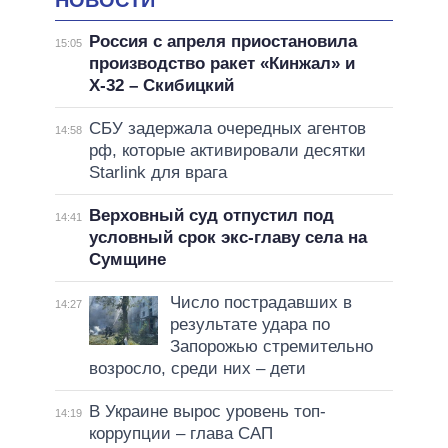
Россия с апреля приостановила
15:05
производство ракет «Кинжал» и
Х-32 – Скибицкий
СБУ задержала очередных агентов
14:58
рф, которые активировали десятки
Starlink для врага
Верховный суд отпустил под
14:41
условный срок экс-главу села на
Сумщине
Число пострадавших в
14:27
результате удара по
Запорожью стремительно
возросло, среди них – дети
В Украине вырос уровень топ-
14:19
коррупции – глава САП