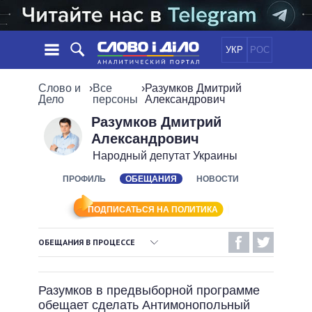
УКР
РОС
НОВОСТИ
Слово и
›
Все
›
Разумков Дмитрий
Дело
персоны
Александрович
ОБЕЩАНИЯ
ЛЕНТА
ПОЛИТИКА
Разумков Дмитрий
Александрович
СОБЫТИЯ
ЭКОНОМИКА
ПОЛИТИКИ
Народный депутат Украины
СТАТЬИ
ОБЩЕСТВО
ИНФОГРАФИКА
ПРОФИЛЬ
ОБЕЩАНИЯ
НОВОСТИ
МНЕНИЯ
МИР
ВСЕ ПОЛИТИКИ
ОБЗОРЫ
ПРЕЗИДЕНТ И ОФИС
ВИДЕО
ПОДПИСАТЬСЯ НА ПОЛИТИКА
ДАЙДЖЕСТЫ
ВЕРХОВНАЯ РАДА
ПОДДЕРЖАТЬ
КАБИНЕТ МИНИСТРОВ
ОБЕЩАНИЯ В ПРОЦЕССЕ
ГЛАВЫ ОБЛАДМИНИСТРАЦИЙ
ВЫПОЛНЕННЫЕ ОБЕЩАНИЯ
СРАВНЕНИЕ ПОЛИТИКОВ
МЭРЫ
Разумков в предвыборной программе
НЕВЫПОЛНЕННЫЕ ОБЕЩАНИЯ
ВСЕ ПЕРСОНЫ
обещает сделать Антимонопольный