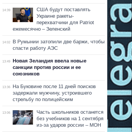
США будут поставлять
14:39
Украине ракеты-
перехватчики для Patriot
ежемесячно – Зеленский
В Румынии затопили две баржи, чтобы
14:02
спасти работу АЭС
Новая Зеландия ввела новые
13:49
санкции против россии и ее
союзников
На Буковине после 11 дней поисков
13:36
задержали мужчину, устроившего
стрельбу по полицейским
Часть школьников останется
13:06
без учебников на 1 сентября
из-за ударов россии – МОН