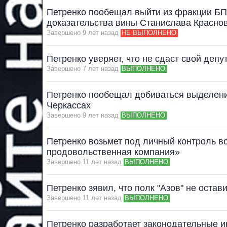
Петренко пообещал выйти из фракции БП
доказательства вины Станислава Красно
Завершено 9 лет назад
НЕ ВЫПОЛНЕНО
Петренко уверяет, что не сдаст свой депу
Завершено 7 лет назад
ВЫПОЛНЕНО
Петренко пообещал добиваться выделения
Черкассах
Завершено 9 лет назад
ВЫПОЛНЕНО
Петренко возьмет под личный контроль 
продовольственная компания»
Завершено 11 лет назад
ВЫПОЛНЕНО
Петренко зявил, что полк "Азов" не оста
Завершено 11 лет назад
ВЫПОЛНЕНО
Петренко разработает законодательные и