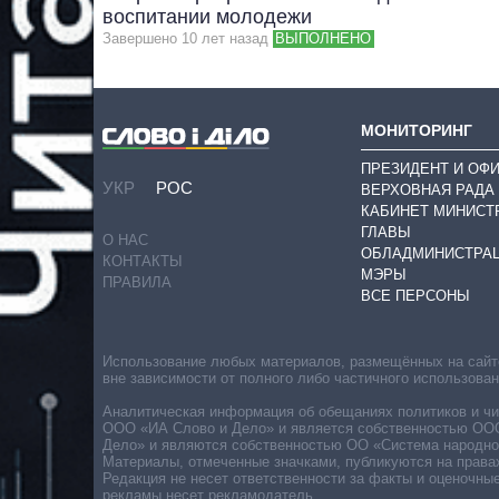
воспитании молодежи
Завершено 10 лет назад
ВЫПОЛНЕНО
МОНИТОРИНГ
ПРЕЗИДЕНТ И ОФ
УКР
РОС
ВЕРХОВНАЯ РАДА
КАБИНЕТ МИНИСТ
ГЛАВЫ
О НАС
ОБЛАДМИНИСТРА
КОНТАКТЫ
МЭРЫ
ПРАВИЛА
ВСЕ ПЕРСОНЫ
Использование любых материалов, размещённых на сайте,
вне зависимости от полного либо частичного использова
Аналитическая информация об обещаниях политиков и чин
ООО «ИА Слово и Дело» и является собственностью ООО 
Дело» и являются собственностью ОО «Система народног
Материалы, отмеченные значками, публикуются на права
Редакция не несет ответственности за факты и оценочны
рекламы несет рекламодатель.