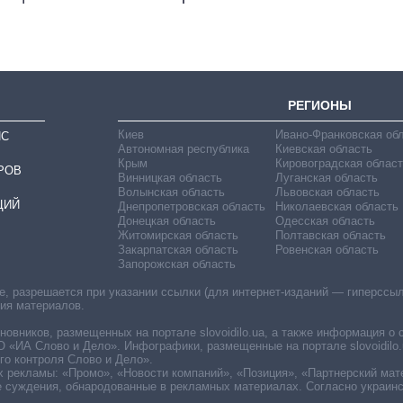
РЕГИОНЫ
Киев
Ивано-Франковская об
ИС
Автономная республика
Киевская область
Крым
Кировоградская област
РОВ
Винницкая область
Луганская область
Волынская область
Львовская область
ЦИЙ
Днепропетровская область
Николаевская область
Донецкая область
Одесская область
Житомирская область
Полтавская область
Закарпатская область
Ровенская область
Запорожская область
 разрешается при указании ссылки (для интернет-изданий — гиперссылки
ния материалов.
овников, размещенных на портале slovoidilo.ua, а также информация о 
«ИА Слово и Дело». Инфографики, размещенные на портале slovoidilo.
о контроля Слово и Дело».
х рекламы: «Промо», «Новости компаний», «Позиция», «Партнерский мат
е суждения, обнародованные в рекламных материалах. Согласно украин