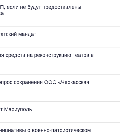
П, если не будут предоставлены
ва
татский мандат
Восемь
 средств на реконструкцию театра в
массированных
ударов по Украине
за лето: Киев и
область стали
главной целью рф
вопрос сохранения ООО «Черкасская
вит Мариуполь
нициативы о военно-патриотическом