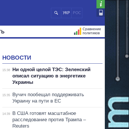
УКР
РОС
Сравнение
ТЬ
политиков
СТРАЦИЙ
МЭРЫ
ВСЕ ПЕРСОНЫ
НОВОСТИ
Ни одной целой ТЭС: Зеленский
15:38
описал ситуацию в энергетике
Украины
Вучич пообещал поддерживать
15:35
Украину на пути в ЕС
В США готовят масштабное
14:39
расследование против Трампа –
Reuters