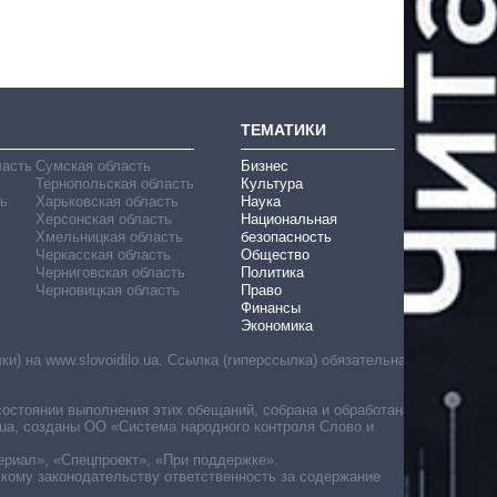
ТЕМАТИКИ
ласть
Сумская область
Бизнес
Тернопольская область
Культура
ь
Харьковская область
Наука
Херсонская область
Национальная
Хмельницкая область
безопасность
Черкасская область
Общество
Черниговская область
Политика
Черновицкая область
Право
Финансы
Экономика
) на www.slovoidilo.ua. Ссылка (гиперссылка) обязательна
состоянии выполнения этих обещаний, собрана и обработана
ua, созданы ОО «Система народного контроля Слово и
ериал», «Спецпроект», «При поддержке».
скому законодательству ответственность за содержание