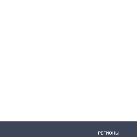
Дефицит памяти:
как вырос спрос
на чипы за
последние годы и
что прогнозируют
на 2027-й
РЕГИОНЫ