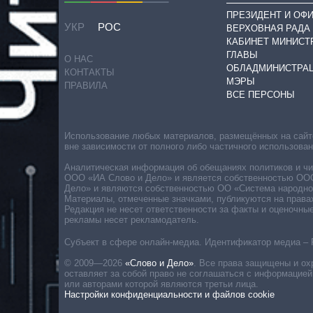
ПРЕЗИДЕНТ И ОФ
УКР
РОС
ВЕРХОВНАЯ РАДА
КАБИНЕТ МИНИСТ
ГЛАВЫ
О НАС
ОБЛАДМИНИСТРА
КОНТАКТЫ
МЭРЫ
ПРАВИЛА
ВСЕ ПЕРСОНЫ
Использование любых материалов, размещённых на сайте,
вне зависимости от полного либо частичного использова
Аналитическая информация об обещаниях политиков и чин
ООО «ИА Слово и Дело» и является собственностью ООО 
Дело» и являются собственностью ОО «Система народног
Материалы, отмеченные значками, публикуются на права
Редакция не несет ответственности за факты и оценочны
рекламы несет рекламодатель.
Субъект в сфере онлайн-медиа. Идентификатор медиа – 
© 2009—2026
«Слово и Дело»
.
Все права защищены и ох
оставляет за собой право не соглашаться с информацией
или авторами которой являются третьи лица.
Настройки конфиденциальности и файлов cookie