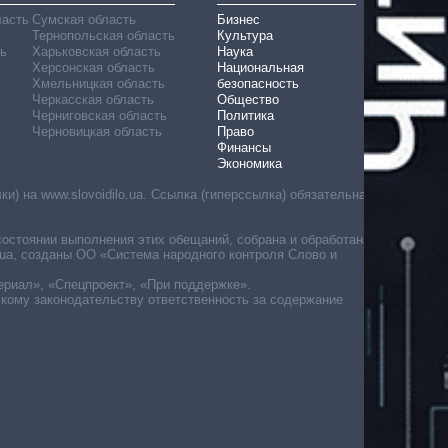
ласть
Сумская область
Бизнес
Тернопольская область
Культура
ь
Харьковская область
Наука
Херсонская область
Национальная
Хмельницкая область
безопасность
Черкасская область
Общество
Черниговская область
Политика
Черновицкая область
Право
Финансы
Экономика
) на www.slovoidilo.ua. Ссылка (гиперссылка) обязательна
состоянии выполнения этих обещаний, собрана и обработана
ua, созданы ОО «Система народного контроля Слово и
ериал», «Спецпроект», «При поддержке».
скому законодательству ответственность за содержание