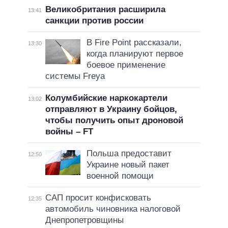
Великобритания расширила
13:41
санкции против россии
В Fire Point рассказали,
13:30
когда планируют первое
боевое применение
системы Freya
Колумбийские наркокартели
13:02
отправляют в Украину бойцов,
чтобы получить опыт дроновой
войны – FT
Польша предоставит
12:50
Украине новый пакет
военной помощи
САП просит конфисковать
12:35
автомобиль чиновника налоговой
Днепропетровщины