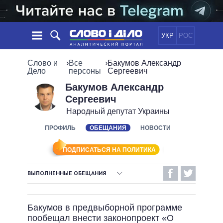
УКР
РОС
НОВОСТИ
Слово и
›
Все
›
Бакумов Александр
Дело
персоны
Сергеевич
ОБЕЩАНИЯ
ЛЕНТА
ПОЛИТИКА
Бакумов Александр
Сергеевич
СОБЫТИЯ
ЭКОНОМИКА
ПОЛИТИКИ
Народный депутат Украины
СТАТЬИ
ОБЩЕСТВО
ИНФОГРАФИКА
ПРОФИЛЬ
ОБЕЩАНИЯ
НОВОСТИ
МНЕНИЯ
МИР
ВСЕ ПОЛИТИКИ
ОБЗОРЫ
ПРЕЗИДЕНТ И ОФИС
ВИДЕО
ПОДПИСАТЬСЯ НА ПОЛИТИКА
ДАЙДЖЕСТЫ
ВЕРХОВНАЯ РАДА
ПОДДЕРЖАТЬ
КАБИНЕТ МИНИСТРОВ
ВЫПОЛНЕННЫЕ ОБЕЩАНИЯ
ГЛАВЫ ОБЛАДМИНИСТРАЦИЙ
ВЫПОЛНЕННЫЕ ОБЕЩАНИЯ
СРАВНЕНИЕ ПОЛИТИКОВ
МЭРЫ
Бакумов в предвыборной программе
НЕВЫПОЛНЕННЫЕ ОБЕЩАНИЯ
ВСЕ ПЕРСОНЫ
пообещал внести законопроект «О