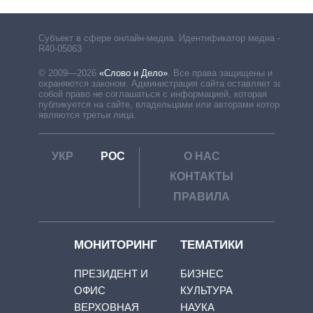
Субъект в сфере онлайн-медиа. Идентификатор медиа –
R40-05063
© 2009—2026
«Слово и Дело»
.
Все права защищены и
охраняются законом. Администрация сайта оставляет за
собой право не соглашаться с информацией, которая
публикуется на сайте, владельцами или авторами которой
являются третьи лица.
УКР
РОС
О НАС
КОНТАКТЫ
ПРАВИЛА
МОНИТОРИНГ
ТЕМАТИКИ
ПРЕЗИДЕНТ И
БИЗНЕС
ОФИС
КУЛЬТУРА
ВЕРХОВНАЯ
НАУКА