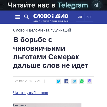
УКР
РОС
НОВОСТИ
Слово и Дело
›
Лента публикаций
В борьбе с
ОБЕЩАНИЯ
ЛЕНТА
ПОЛИТИКА
чиновничьими
СОБЫТИЯ
ЭКОНОМИКА
ПОЛИТИКИ
льготами Семерак
СТАТЬИ
ОБЩЕСТВО
ИНФОГРАФИКА
МНЕНИЯ
МИР
ВСЕ ПОЛИТИКИ
дальше слов не идет
ОБЗОРЫ
ПРЕЗИДЕНТ И ОФИС
ВИДЕО
ДАЙДЖЕСТЫ
ВЕРХОВНАЯ РАДА
26 мая 2014, 17:28
ПОДДЕРЖАТЬ
КАБИНЕТ МИНИСТРОВ
ГЛАВЫ ОБЛАДМИНИСТРАЦИЙ
Читати українською
СРАВНЕНИЕ ПОЛИТИКОВ
МЭРЫ
ВСЕ ПЕРСОНЫ