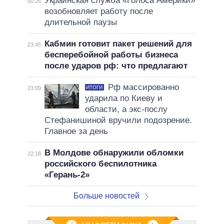
Украинская служба «Голоса Америки»
00:26
возобновляет работу после
длительной паузы
Кабмин готовит пакет решений для
23:45
бесперебойной работы бизнеса
после ударов рф: что предлагают
Рф массированно
ИТОГИ
23:00
ударила по Киеву и
области, а экс-послу
Стефанишиной вручили подозрение.
Главное за день
В Молдове обнаружили обломки
22:18
российского беспилотника
«Герань-2»
Больше новостей