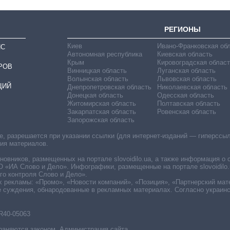
РЕГИОНЫ
Киев
Ивано-Франковская об
ИС
Автономная республика
Киевская область
Крым
Кировоградская област
РОВ
Винницкая область
Луганская область
Волынская область
Львовская область
ЦИЙ
Днепропетровская область
Николаевская область
Донецкая область
Одесская область
Житомирская область
Полтавская область
Закарпатская область
Ровенская область
Запорожская область
 разрешается при указании ссылки (для интернет-изданий — гиперссылки
ния материалов.
овников, размещенных на портале slovoidilo.ua, а также информация о 
«ИА Слово и Дело». Инфографики, размещенные на портале slovoidilo.
о контроля Слово и Дело».
х рекламы: «Промо», «Новости компаний», «Позиция», «Партнерский мат
е суждения, обнародованные в рекламных материалах. Согласно украин
R40-05063
раняются законом. Администрация сайта