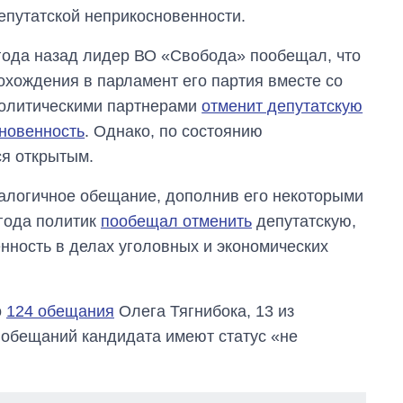
епутатской неприкосновенности.
 года назад лидер ВО «Свобода» пообещал, что
охождения в парламент его партия вместе со
олитическими партнерами
отменит депутатскую
новенность
. Однако, по состоянию
ся открытым.
аналогичное обещание, дополнив его некоторыми
 года политик
пообещал отменить
депутатскую,
нность в делах уголовных и экономических
о
124 обещания
Олега Тягнибока, 13 из
 обещаний кандидата имеют статус «не