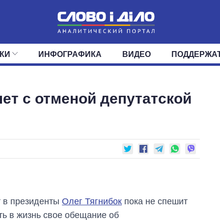
КИ
ИНФОГРАФИКА
ВИДЕО
ПОДДЕРЖА
ИС
ЛЕНТА
ВЕРХОВНАЯ РАДА
СОБЫТИЯ
СТАТЬИ
КАБИНЕТ МИНИСТРОВ
МНЕНИЯ
ОБЗОРЫ
ГЛАВЫ ОБЛАДМИНИ
ДАЙДЖЕСТЫ
нет с отменой депутатской
ПОЛИТИКА
ДЕПУТАТЫ
ЭКОНОМИКА
КОМИТЕТЫ
ФРАКЦИИ
ОБЩЕСТВО
ОКРУГА
МИР
 в президенты
Олег Тягнибок
пока не спешит
ь в жизнь свое обещание об