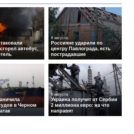
8 августа
атаковали
Россияне ударили по
сгорел автобус,
центру Павлограда, есть
итель
пострадавшие
8 августа
раничила
Украина получит от Сербии
судов в Черном
2 миллиона евро: на что
 атак
направят