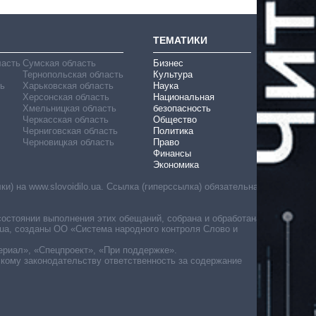
ТЕМАТИКИ
ласть
Сумская область
Бизнес
Тернопольская область
Культура
ь
Харьковская область
Наука
Херсонская область
Национальная
Хмельницкая область
безопасность
Черкасская область
Общество
Черниговская область
Политика
Черновицкая область
Право
Финансы
Экономика
) на www.slovoidilo.ua. Ссылка (гиперссылка) обязательна
состоянии выполнения этих обещаний, собрана и обработана
ua, созданы ОО «Система народного контроля Слово и
ериал», «Спецпроект», «При поддержке».
скому законодательству ответственность за содержание