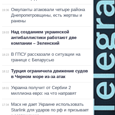
Оккупанты атаковали четыре района
19:36
Днепропетровщины, есть жертвы и
ранены
Над созданием украинской
19:03
антибаллистики работают две
компании – Зеленский
В ГПСУ рассказали о ситуации на
18:23
границе с Беларусью
Турция ограничила движение судов
18:12
в Черном море из-за атак
Украина получит от Сербии 2
18:01
миллиона евро: на что направят
Маск не дает Украине использовать
17:34
Starlink для ударов по рф и призывает