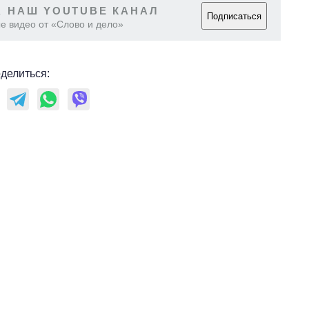
 НАШ YOUTUBE КАНАЛ
Подписаться
е видео от «Слово и дело»
делиться:
Восемь
массированных
ударов по Украине
за лето: Киев и
область стали
главной целью рф