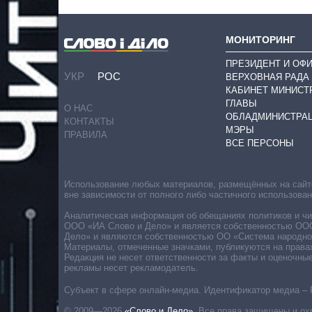
МОНИТОРИНГ
ПРЕЗИДЕНТ И ОФ
УКР
РОС
ВЕРХОВНАЯ РАДА
КАБИНЕТ МИНИСТ
ГЛАВЫ
О НАС
ОБЛАДМИНИСТРА
КОНТАКТЫ
МЭРЫ
ПРАВИЛА
ВСЕ ПЕРСОНЫ
Использование любых материалов, размещённых на сайте,
вне зависимости от полного либо частичного использова
Аналитическая информация об обещаниях политиков и чин
ООО «ИА Слово и Дело» и является собственностью ООО 
Дело» и являются собственностью ОО «Система народног
Материалы, отмеченные значками, публикуются на права
Редакция не несет ответственности за факты и оценочны
рекламы несет рекламодатель.
Субъект в сфере онлайн-медиа. Идентификатор медиа – 
© 2009—2026
«Слово и Дело»
.
Все права защищены и ох