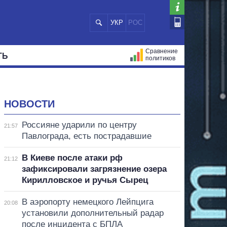
УКР
РОС
Сравнение
ТЬ
политиков
СТРАЦИЙ
МЭРЫ
ВСЕ ПЕРСОНЫ
НОВОСТИ
Россияне ударили по центру
21:57
Павлограда, есть пострадавшие
В Киеве после атаки рф
21:12
зафиксировали загрязнение озера
Кирилловское и ручья Сырец
В аэропорту немецкого Лейпцига
20:08
установили дополнительный радар
после инцидента с БПЛА