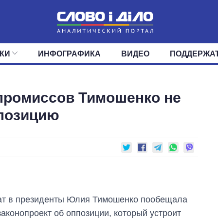
КИ
ИНФОГРАФИКА
ВИДЕО
ПОДДЕРЖА
ИС
ЛЕНТА
ВЕРХОВНАЯ РАДА
СОБЫТИЯ
СТАТЬИ
КАБИНЕТ МИНИСТРОВ
МНЕНИЯ
ОБЗОРЫ
ГЛАВЫ ОБЛАДМИНИ
ДАЙДЖЕСТЫ
промиссов Тимошенко не
ПОЛИТИКА
ДЕПУТАТЫ
ЭКОНОМИКА
КОМИТЕТЫ
ФРАКЦИИ
ОБЩЕСТВО
ОКРУГА
МИР
ппозицию
ат в президенты Юлия Тимошенко пообещала
законопроект об оппозиции, который устроит