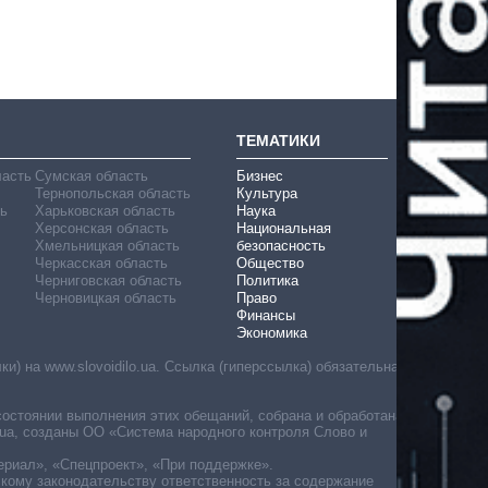
ТЕМАТИКИ
ласть
Сумская область
Бизнес
Тернопольская область
Культура
ь
Харьковская область
Наука
Херсонская область
Национальная
Хмельницкая область
безопасность
Черкасская область
Общество
Черниговская область
Политика
Черновицкая область
Право
Финансы
Экономика
) на www.slovoidilo.ua. Ссылка (гиперссылка) обязательна
состоянии выполнения этих обещаний, собрана и обработана
ua, созданы ОО «Система народного контроля Слово и
ериал», «Спецпроект», «При поддержке».
скому законодательству ответственность за содержание