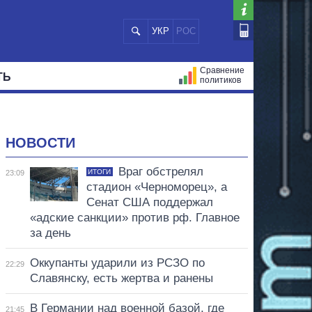
УКР
РОС
Сравнение
ТЬ
политиков
СТРАЦИЙ
МЭРЫ
ВСЕ ПЕРСОНЫ
НОВОСТИ
Враг обстрелял
ИТОГИ
23:09
стадион «Черноморец», а
Сенат США поддержал
«адские санкции» против рф. Главное
за день
Оккупанты ударили из РСЗО по
22:29
Славянску, есть жертва и ранены
В Германии над военной базой, где
21:45