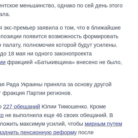
нтское меньшинство, однако по сей день этого
ала.
я экс-премьер заявила о том, что в ближайшие
ппозиции появится возможность формировать
 палату, полномочия которой будут усилены.
до 18 мая ни одного законопроекта
ии
фракцией «Батькивщина» внесено не было,
ая Рада Украины приняла за основу другой
т фракция Партии регионов.
но
227 обещаний
Юлии Тимошенко. Кроме
ко
не выполнила еще 46 своих обещаний. В
иложить максимум усилий, чтобы
мирным путем
азднить пенсионную реформу
после