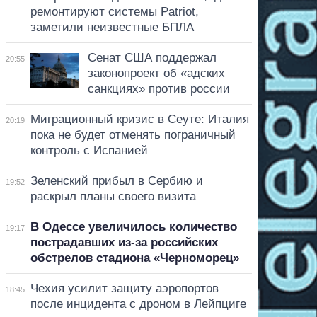
ремонтируют системы Patriot,
заметили неизвестные БПЛА
Сенат США поддержал
20:55
законопроект об «адских
санкциях» против россии
Миграционный кризис в Сеуте: Италия
20:19
пока не будет отменять пограничный
контроль с Испанией
Зеленский прибыл в Сербию и
19:52
раскрыл планы своего визита
В Одессе увеличилось количество
19:17
пострадавших из-за российских
обстрелов стадиона «Черноморец»
Чехия усилит защиту аэропортов
18:45
после инцидента с дроном в Лейпциге