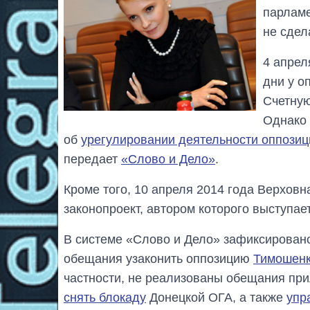
парламе
не сдел
4 апрел
дни у о
Счетную
Однако 
об
урегулировании деятельности оппозиц
передает
«Слово и Дело»
.
Кроме того, 10 апреля 2014 года Верховн
законопроект, автором которого выступае
В системе «Слово и Дело» зафиксирова
обещания узаконить оппозицию
Тимошен
частности, не реализованы обещания пр
снять блокаду
Донецкой ОГА, а также
упр