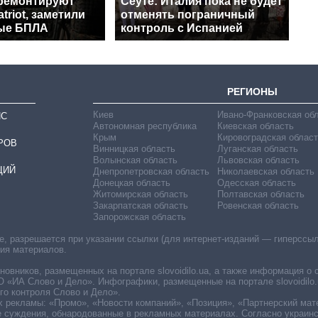
 ремонтируют
Сеуте: Италия пока не будет
triot, заметили
отменять пограничный
ые БПЛА
контроль с Испанией
РЕГИОНЫ
Киев
Ивано-Франковская об
ИС
Автономная республика
Киевская область
Крым
Кировоградская област
РОВ
Винницкая область
Луганская область
Волынская область
Львовская область
ЦИЙ
Днепропетровская область
Николаевская область
Донецкая область
Одесская область
Житомирская область
Полтавская область
Закарпатская область
Ровенская область
Запорожская область
 разрешается при указании ссылки (для интернет-изданий — гиперссылки
ния материалов.
овников, размещенных на портале slovoidilo.ua, а также информация о 
«ИА Слово и Дело». Инфографики, размещенные на портале slovoidilo.
о контроля Слово и Дело».
х рекламы: «Промо», «Новости компаний», «Позиция», «Партнерский мат
е суждения, обнародованные в рекламных материалах. Согласно украин