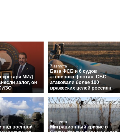
7 августа
База ФСБ и 6 судов
секретаря МИД
«теневого флота»: СБС
несли залог, он
атаковали более 100
СИЗО
вражеских целей россиян
7 августа
и над военной
Миграционный кризис в