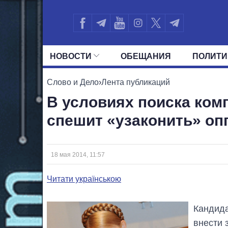
НОВОСТИ
ОБЕЩАНИЯ
ПОЛИТИ
ВСЕ ПОЛИТИКИ
ПРЕЗИДЕНТ И ОФ
Слово и Дело
›
Лента публикаций
В условиях поиска ком
спешит «узаконить» о
18 мая 2014, 11:57
Читати українською
Кандид
внести 