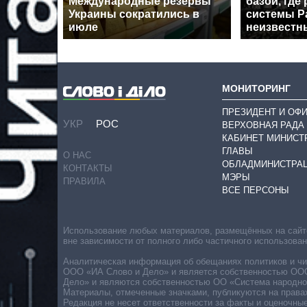
Международные резервы
базой, где
Украины сократились в
системы Pa
июле
неизвестн
МОНИТОРИНГ
ПРЕЗИДЕНТ И ОФ
УКР
РОС
ВЕРХОВНАЯ РАДА
КАБИНЕТ МИНИСТ
ГЛАВЫ
О НАС
ОБЛАДМИНИСТРА
КОНТАКТЫ
МЭРЫ
ПРАВИЛА
ВСЕ ПЕРСОНЫ
Использование любых материалов, размещённых на сайте,
вне зависимости от полного либо частичного использова
Аналитическая информация об обещаниях политиков и чин
ООО «ИА Слово и Дело» и является собственностью ООО 
Дело» и являются собственностью ОО «Система народног
Материалы, отмеченные значками, публикуются на права
Редакция не несет ответственности за факты и оценочны