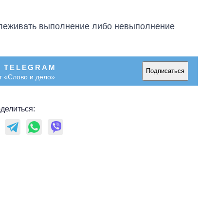
слеживать выполнение либо невыполнение
В TELEGRAM
Подписаться
т «Слово и дело»
делиться:
Сколько
картофеля
выращивали в
Украине до и во
время большой
войны