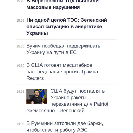
В Береговском ТЦК выявили
15:48
массовые нарушения
Ни одной целой ТЭС: Зеленский
15:38
описал ситуацию в энергетике
Украины
Вучич пообещал поддерживать
15:35
Украину на пути в ЕС
В США готовят масштабное
14:39
расследование против Трампа –
Reuters
США будут поставлять
14:39
Украине ракеты-
перехватчики для Patriot
ежемесячно – Зеленский
В Румынии затопили две баржи,
14:02
чтобы спасти работу АЭС