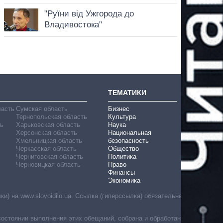
ТЕМАТИКИ
ласть
Сумская область
Бизнес
Тернопольская область
Культура
ь
Харьковская область
Наука
Херсонская область
Национальная
Хмельницкая область
безопасность
Черкасская область
Общество
Черниговская область
Политика
Черновицкая область
Право
Финансы
Экономика
) на www.slovoidilo.ua. Ссылка (гиперссылка) обязательна
состоянии выполнения этих обещаний, собрана и обработана