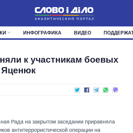
КИ
ИНФОГРАФИКА
ВИДЕО
ПОДДЕРЖА
ИС
ЛЕНТА
ВЕРХОВНАЯ РАДА
СОБЫТИЯ
СТАТЬИ
КАБИНЕТ МИНИСТРОВ
МНЕНИЯ
ОБЗОРЫ
ГЛАВЫ ОБЛАДМИНИ
ДАЙДЖЕСТЫ
няли к участникам боевых
ПОЛИТИКА
ДЕПУТАТЫ
ЭКОНОМИКА
КОМИТЕТЫ
ФРАКЦИИ
ОБЩЕСТВО
ОКРУГА
МИР
л Яценюк
ная Рада на закрытом заседании приравняла
иков антитеррористической операции на