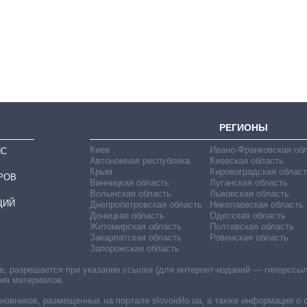
РЕГИОНЫ
Киев
Ивано-Франковская об
ИС
Автономная республика
Киевская область
Крым
Кировоградская област
РОВ
Винницкая область
Луганская область
Волынская область
Львовская область
ЦИЙ
Днепропетровская область
Николаевская область
Донецкая область
Одесская область
Житомирская область
Полтавская область
Закарпатская область
Ровенская область
Запорожская область
 разрешается при указании ссылки (для интернет-изданий — гиперссылки
ния материалов.
овников, размещенных на портале slovoidilo.ua, а также информация о 