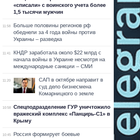
«списали» с воинского учета более
1,5 тысячи мужчин
Больше половины регионов рф
11:58
обеднели за 4 года войны против
Украины – разведка
КНДР заработала около $22 млрд с
11:41
начала войны в Украине несмотря на
международные санкции – СМИ
САП в октябре направит в
11:20
суд дело бизнесмена
Комарницкого о земле
Спецподразделение ГУР уничтожило
10:58
вражеский комплекс «Панцирь-С1» в
Крыму
Россия формирует боевые
10:45