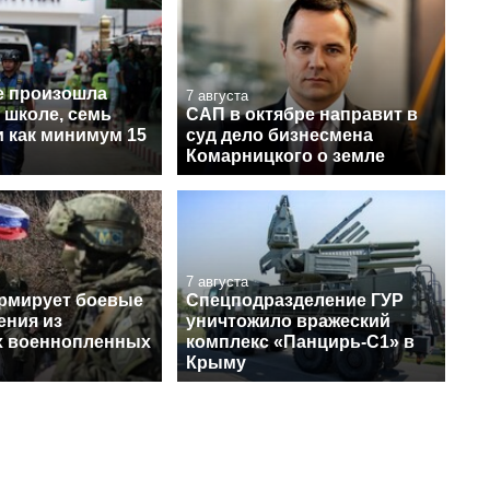
войны с россией
е произошла
7 августа
 школе, семь
САП в октябре направит в
и как минимум 15
суд дело бизнесмена
Комарницкого о земле
7 августа
рмирует боевые
Спецподразделение ГУР
ения из
уничтожило вражеский
х военнопленных
комплекс «Панцирь-С1» в
Крыму