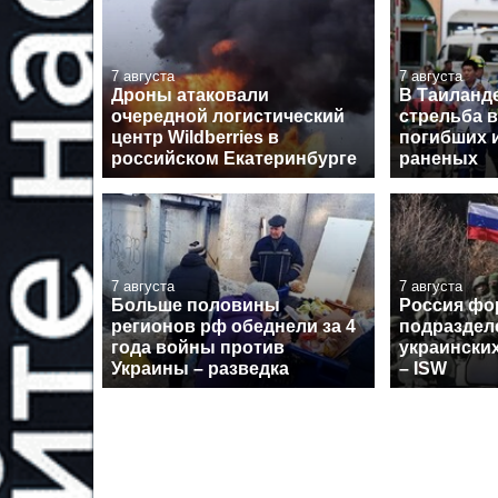
7 августа
7 августа
Дроны атаковали
В Таиланд
очередной логистический
стрельба в
центр Wildberries в
погибших 
российском Екатеринбурге
раненых
7 августа
7 августа
Больше половины
Россия фо
регионов рф обеднели за 4
подраздел
года войны против
украински
Украины – разведка
– ISW