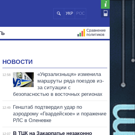
УКР
РОС
Сравнение
ТЬ
политиков
СТРАЦИЙ
МЭРЫ
ВСЕ ПЕРСОНЫ
НОВОСТИ
«Укрзализныця» изменила
12:58
маршруты ряда поездов из-
за ситуации с
безопасностью в восточных регионах
Генштаб подтвердил удар по
12:49
аэродрому «Гвардейское» и поражение
РЛС в Оленевке
В ТЦК на Закарпатье незаконно
12:07