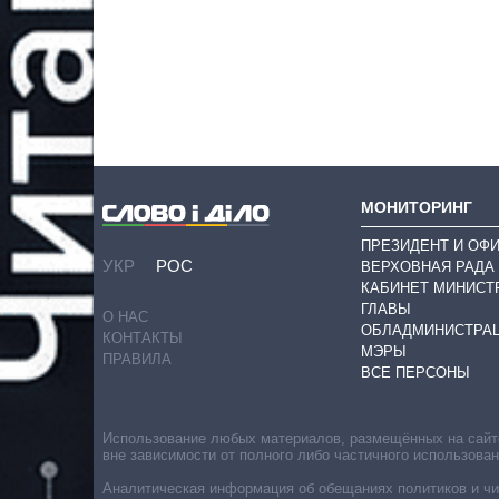
МОНИТОРИНГ
ПРЕЗИДЕНТ И ОФ
УКР
РОС
ВЕРХОВНАЯ РАДА
КАБИНЕТ МИНИСТ
ГЛАВЫ
О НАС
ОБЛАДМИНИСТРА
КОНТАКТЫ
МЭРЫ
ПРАВИЛА
ВСЕ ПЕРСОНЫ
Использование любых материалов, размещённых на сайте,
вне зависимости от полного либо частичного использова
Аналитическая информация об обещаниях политиков и чин