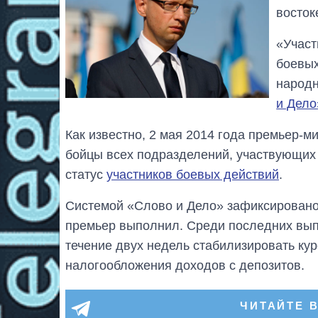
восток
«Участ
боевых
народн
и Дело
Как известно, 2 мая 2014 года премьер-
бойцы всех подразделений, участвующих 
статус
участников боевых действий
.
Системой «Слово и Дело» зафиксирован
премьер выполнил. Среди последних вып
течение двух недель стабилизировать ку
налогообложения доходов с депозитов.
ЧИТАЙТЕ 