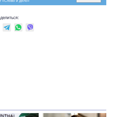
т «Слово и дело»
делиться:
Как изменился
бюджет
Министерства
обороны за 13 лет