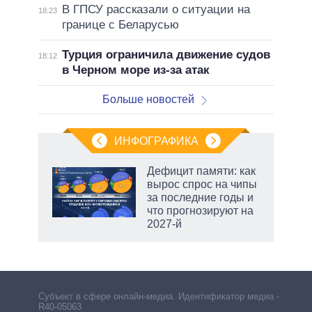
В ГПСУ рассказали о ситуации на
18:23
границе с Беларусью
Турция ограничила движение судов
18:12
в Черном море из-за атак
Больше новостей
ИНФОГРАФИКА
Дефицит памяти: как
вырос спрос на чипы
не за
за последние годы и
асть
что прогнозируют на
елью
2027-й
Субъект в сфере онлайн-медиа. Идентификатор медиа –
R40-05063