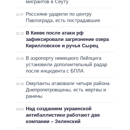
мигрантов в Сеуту
Россияне ударили по центру
21:57
Павлограда, есть пострадавшие
В Киеве после атаки рф
21:12
зафиксировали загрязнение озера
Кирилловское и ручья Сырец
В аэропорту немецкого Лейпцига
20:08
установили дополнительный радар
после инцидента с БПЛА
Оккупанты атаковали четыре района
19:36
Днепропетровщины, есть жертвы и
ранены
Над созданием украинской
19:03
антибаллистики работают две
компании – Зеленский