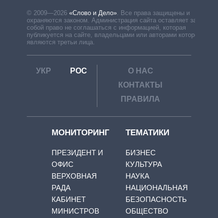
© 2009—2026
«Слово и Дело»
.
Все права защищены и
охраняются законом. Администрация сайта оставляет за
собой право не соглашаться с информацией, которая
публикуется на сайте, владельцами или авторами которой
являются третьи лица.
УКР
РОС
О НАС
КОНТАКТЫ
ПРАВИЛА
МОНИТОРИНГ
ТЕМАТИКИ
ПРЕЗИДЕНТ И
БИЗНЕС
ОФИС
КУЛЬТУРА
ВЕРХОВНАЯ
НАУКА
РАДА
НАЦИОНАЛЬНАЯ
КАБИНЕТ
БЕЗОПАСНОСТЬ
МИНИСТРОВ
ОБЩЕСТВО