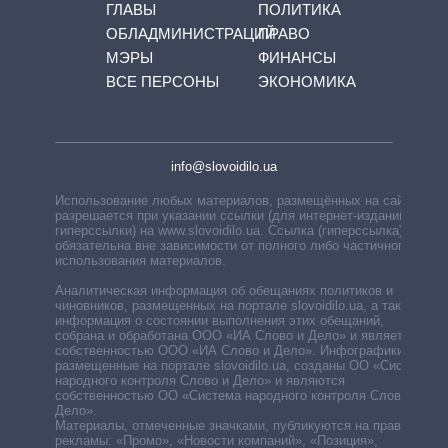
ГЛАВЫ
ПОЛИТИКА
ОБЛАДМИНИСТРАЦИЙ
ПРАВО
МЭРЫ
ФИНАНСЫ
ВСЕ ПЕРСОНЫ
ЭКОНОМИКА
info@slovoidilo.ua
Использование любых материалов, размещённых на сайте,
разрешается при указании ссылки (для интернет-изданий —
гиперссылки) на www.slovoidilo.ua. Ссылка (гиперссылка)
обязательна вне зависимости от полного либо частичного
использования материалов.
Аналитическая информация об обещаниях политиков и
чиновников, размещенных на портале slovoidilo.ua, а также
информация о состоянии выполнения этих обещаний,
собрана и обработана ООО «ИА Слово и Дело» и является
собственностью ООО «ИА Слово и Дело». Инфографики,
размещенные на портале slovoidilo.ua, созданы ОО «Система
народного контроля Слово и Дело» и являются
собственностью ОО «Система народного контроля Слово и
Дело».
Материалы, отмеченные значками, публикуются на правах
рекламы: «Промо», «Новости компаний», «Позиция»,