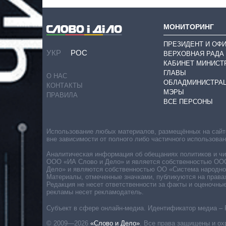
МОНИТОРИНГ
ПРЕЗИДЕНТ И ОФ
УКР
РОС
ВЕРХОВНАЯ РАДА
КАБИНЕТ МИНИСТ
ГЛАВЫ
О НАС
ОБЛАДМИНИСТРА
КОНТАКТЫ
МЭРЫ
ПРАВИЛА
ВСЕ ПЕРСОНЫ
Использование любых материалов, размещённых на сайте,
вне зависимости от полного либо частичного использова
Аналитическая информация об обещаниях политиков и чин
ООО «ИА Слово и Дело» и является собственностью ООО 
Дело» и являются собственностью ОО «Система народног
Материалы, отмеченные значками, публикуются на права
Редакция не несет ответственности за факты и оценочны
рекламы несет рекламодатель.
Субъект в сфере онлайн-медиа. Идентификатор медиа – 
© 2009—2026
«Слово и Дело»
.
Все права защищены и ох