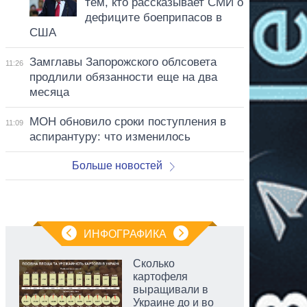
тем, кто рассказывает СМИ о
дефиците боеприпасов в
США
Замглавы Запорожского облсовета
11:26
продлили обязанности еще на два
месяца
МОН обновило сроки поступления в
11:09
аспирантуру: что изменилось
Больше новостей
ИНФОГРАФИКА
Сколько
картофеля
выращивали в
Украине до и во