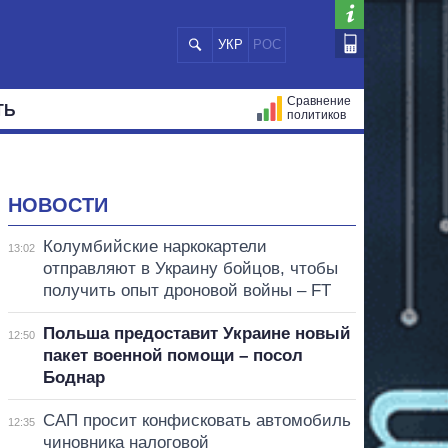
УКР
РОС
Сравнение
ТЬ
политиков
СТРАЦИЙ
МЭРЫ
ВСЕ ПЕРСОНЫ
НОВОСТИ
Колумбийские наркокартели
13:02
отправляют в Украину бойцов, чтобы
получить опыт дроновой войны – FT
Польша предоставит Украине новый
12:50
пакет военной помощи – посол
Боднар
САП просит конфисковать автомобиль
12:35
чиновника налоговой