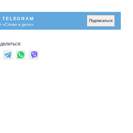
область стали
главной целью рф
В TELEGRAM
Подписаться
т «Слово и дело»
делиться: