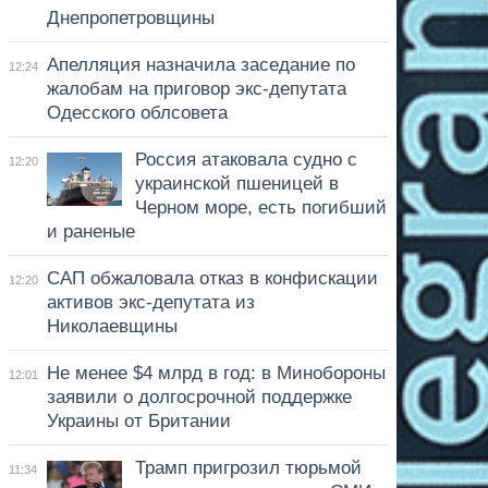
Днепропетровщины
Апелляция назначила заседание по
12:24
жалобам на приговор экс-депутата
Одесского облсовета
Россия атаковала судно с
12:20
украинской пшеницей в
Черном море, есть погибший
и раненые
САП обжаловала отказ в конфискации
12:20
активов экс-депутата из
Николаевщины
Не менее $4 млрд в год: в Минобороны
12:01
заявили о долгосрочной поддержке
Украины от Британии
Трамп пригрозил тюрьмой
11:34