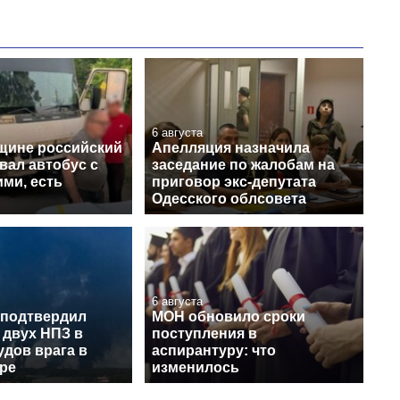
6 августа
щине российский
Апелляция назначила
вал автобус с
заседание по жалобам на
ми, есть
приговор экс-депутата
Одесского облсовета
6 августа
 подтвердил
МОН обновило сроки
 двух НПЗ в
поступления в
удов врага в
аспирантуру: что
ре
изменилось