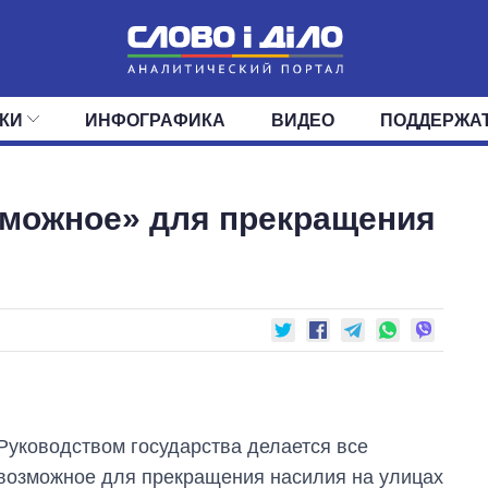
КИ
ИНФОГРАФИКА
ВИДЕО
ПОДДЕРЖА
ИС
ЛЕНТА
ВЕРХОВНАЯ РАДА
СОБЫТИЯ
СТАТЬИ
КАБИНЕТ МИНИСТРОВ
МНЕНИЯ
ОБЗОРЫ
ГЛАВЫ ОБЛАДМИНИ
ДАЙДЖЕСТЫ
зможное» для прекращения
ПОЛИТИКА
ДЕПУТАТЫ
ЭКОНОМИКА
КОМИТЕТЫ
ФРАКЦИИ
ОБЩЕСТВО
ОКРУГА
МИР
Руководством государства делается все
возможное для прекращения насилия на улицах