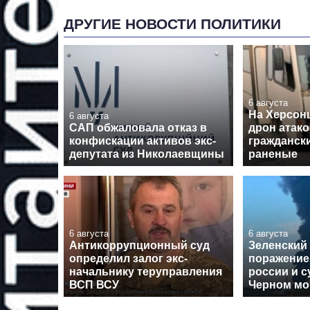
ДРУГИЕ НОВОСТИ ПОЛИТИКИ
6 августа
На Херсон
6 августа
САП обжаловала отказ в
дрон атако
конфискации активов экс-
граждански
депутата из Николаевщины
раненые
6 августа
6 августа
Антикоррупционный суд
Зеленский
определил залог экс-
поражение
начальнику теруправления
россии и с
ВСП ВСУ
Черном мо