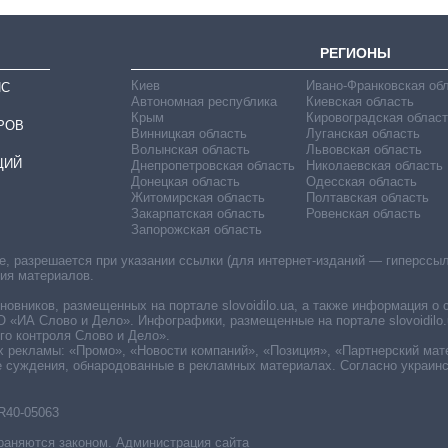
РЕГИОНЫ
Киев
Ивано-Франковская об
ИС
Автономная республика
Киевская область
Крым
Кировоградская област
РОВ
Винницкая область
Луганская область
Волынская область
Львовская область
ЦИЙ
Днепропетровская область
Николаевская область
Донецкая область
Одесская область
Житомирская область
Полтавская область
Закарпатская область
Ровенская область
Запорожская область
 разрешается при указании ссылки (для интернет-изданий — гиперссылки
ния материалов.
овников, размещенных на портале slovoidilo.ua, а также информация о 
«ИА Слово и Дело». Инфографики, размещенные на портале slovoidilo.
о контроля Слово и Дело».
х рекламы: «Промо», «Новости компаний», «Позиция», «Партнерский мат
е суждения, обнародованные в рекламных материалах. Согласно украин
R40-05063
раняются законом. Администрация сайта