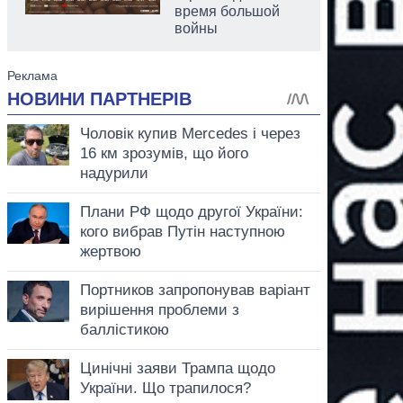
время большой
войны