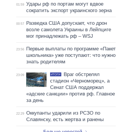
Удары рф по портам могут вдвое
01:59
сократить экспорт украинского зерна
Разведка США допускает, что дрон
00:57
возле самолета Украины в Лейпциге
мог принадлежать рф – WSJ
Первые выплаты по программе «Пакет
23:56
школьника» уже поступают: что нужно
знать родителям
Враг обстрелял
ИТОГИ
23:09
стадион «Черноморец», а
Сенат США поддержал
«адские санкции» против рф. Главное
за день
Оккупанты ударили из РСЗО по
22:29
Славянску, есть жертва и ранены
Больше новостей