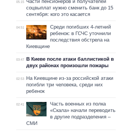
Части пенсионеров и получателей
05:15
соцвыплат нужно сменить банк до 15
сентября: кого это касается
Среди погибших 4-летний
04:51
ребенок: в ГСЧС уточнили
последствия обстрела на
Киевщине
В Киеве после атаки баллистикой в
03:47
двух районах произошли пожары
На Киевщине из-за российской атаки
02:53
погибли три человека, среди них
ребенок
Часть военных из полка
02:41
«Скала» начали переводить
в другие подразделения –
СМИ